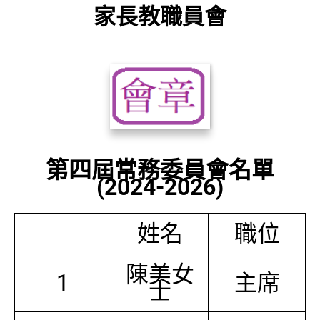
家長教職員會
第四屆常務委員會名單
(2024-2026)
姓名
職位
陳美女
1
主席
士