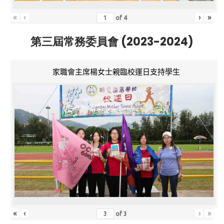
«
‹
›
»
of
4
第三屆常務委員會 (2023-2024)
家職會主席楊女士親臨校運日支持學生
«
‹
›
»
of
3