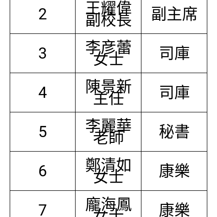
王耀偉
2
副主席
副校長
李彦蕾
3
司庫
女士
陳景新
4
司庫
主任
李麗華
5
秘書
老師
鄭清如
6
康樂
女士
龐海鳳
7
康樂
女士