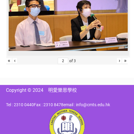
«
‹
›
»
of
3
Copyright © 2024
明愛樂恩學校
Tel : 2310 0440
Fax : 2310 8478
email : info@cmts.edu.hk