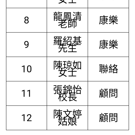
龍鳳清
8
康樂
老師
羅紹基
9
康樂
先生
陳琼如
10
聯絡
女士
張錦怡
11
顧問
校長
陳文婷
12
顧問
姑娘