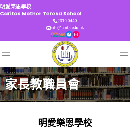
跳
明愛樂恩學校
至
Caritas Mother Teresa School
主
2310 0440
要
info@cmts.edu.hk
內
Facebook
Instagram
容
家長教職員會
明愛樂恩學校