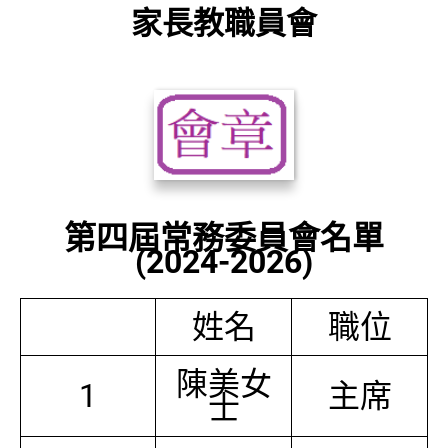
家長教職員會
第四屆常務委員會名單
(2024-2026)
姓名
職位
陳美女
1
主席
士