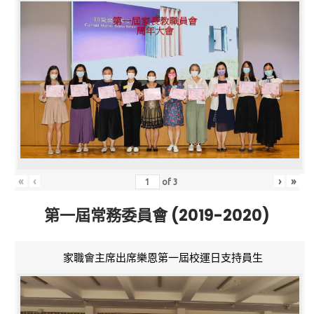
«
‹
›
»
of
3
第一屆常務委員會 (2019-2020)
家職會主席出席樂恩第一屆校運日支持員生