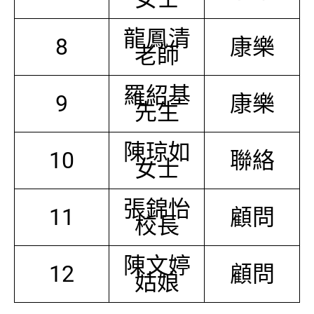
龍鳳清
8
康樂
老師
羅紹基
9
康樂
先生
陳琼如
10
聯絡
女士
張錦怡
11
顧問
校長
陳文婷
12
顧問
姑娘