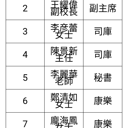
王耀偉
2
副主席
副校長
李彦蕾
3
司庫
女士
陳景新
4
司庫
主任
李麗華
5
秘書
老師
鄭清如
6
康樂
女士
龐海鳳
7
康樂
女士