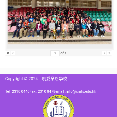
«
‹
›
»
of
3
Copyright © 2024
明愛樂恩學校
Tel : 2310 0440
Fax : 2310 8478
email : info@cmts.edu.hk