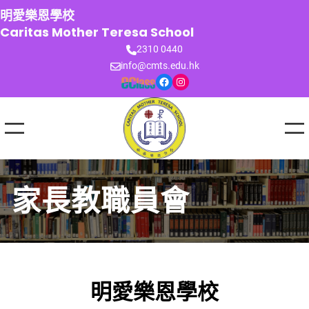
跳
明愛樂恩學校
至
Caritas Mother Teresa School
主
2310 0440
要
info@cmts.edu.hk
內
Facebook
Instagram
容
家長教職員會
明愛樂恩學校