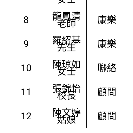
龍鳳清
8
康樂
老師
羅紹基
9
康樂
先生
陳琼如
10
聯絡
女士
張錦怡
11
顧問
校長
陳文婷
12
顧問
姑娘