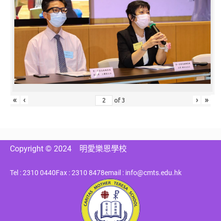
«
‹
›
»
of
3
Copyright © 2024
明愛樂恩學校
Tel : 2310 0440
Fax : 2310 8478
email : info@cmts.edu.hk