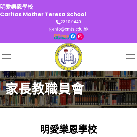
跳
明愛樂恩學校
至
Caritas Mother Teresa School
主
2310 0440
要
info@cmts.edu.hk
內
Facebook
Instagram
容
家長教職員會
明愛樂恩學校