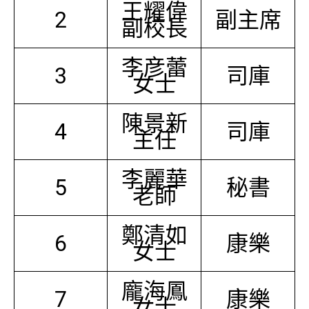
王耀偉
2
副主席
副校長
李彦蕾
3
司庫
女士
陳景新
4
司庫
主任
李麗華
5
秘書
老師
鄭清如
6
康樂
女士
龐海鳳
7
康樂
女士