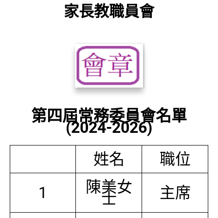
家長教職員會
第四屆常務委員會名單
(2024-2026)
姓名
職位
陳美女
1
主席
士