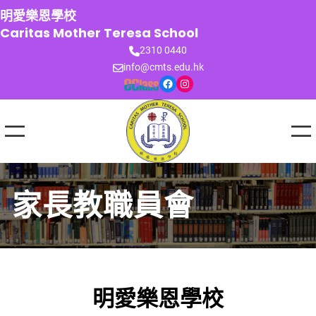
跳
明愛樂恩學校
至
Caritas Mother Teresa School
主
2310 0440
要
info@cmts.edu.hk
內
Facebook
Instagram
容
家長教職員會
明愛樂恩學校