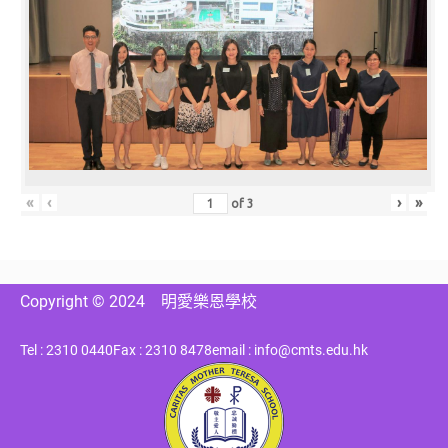
«
‹
›
»
of
3
Copyright © 2024
明愛樂恩學校
Tel : 2310 0440
Fax : 2310 8478
email : info@cmts.edu.hk