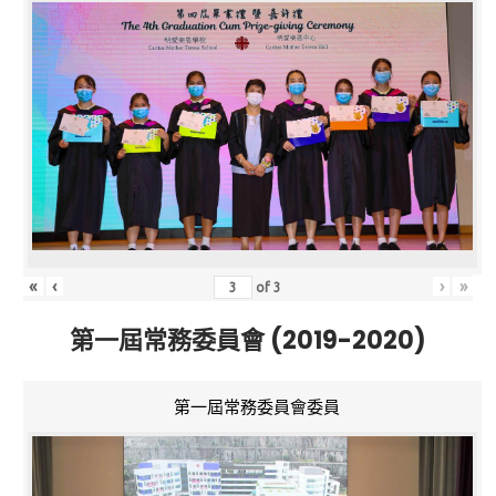
«
‹
›
»
of
3
第一屆常務委員會 (2019-2020)
第一屆常務委員會委員