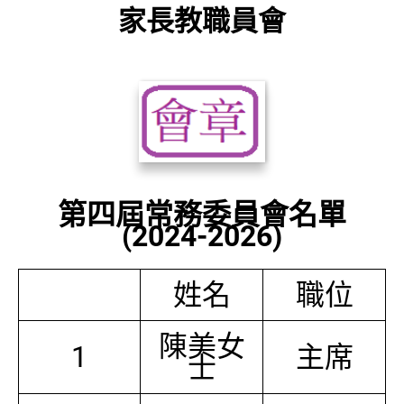
家長教職員會
第四屆常務委員會名單
(2024-2026)
姓名
職位
陳美女
1
主席
士