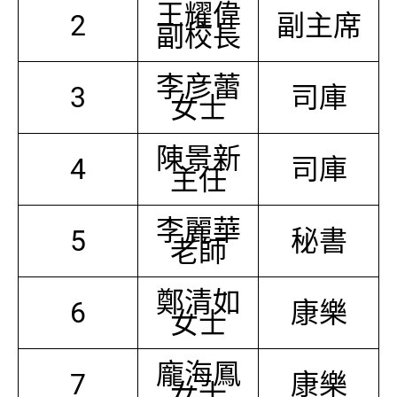
王耀偉
2
副主席
副校長
李彦蕾
3
司庫
女士
陳景新
4
司庫
主任
李麗華
5
秘書
老師
鄭清如
6
康樂
女士
龐海鳳
7
康樂
女士