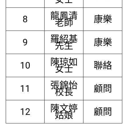
龍鳳清
8
康樂
老師
羅紹基
9
康樂
先生
陳琼如
10
聯絡
女士
張錦怡
11
顧問
校長
陳文婷
12
顧問
姑娘