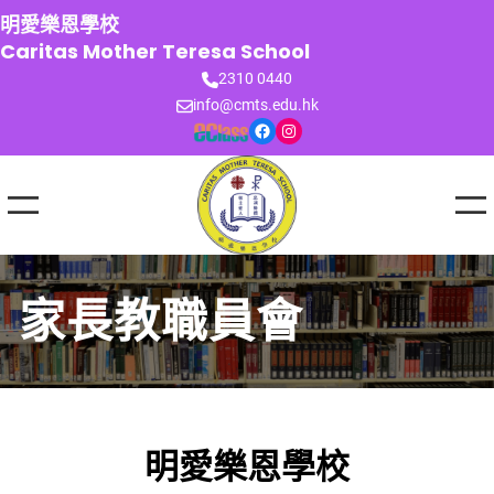
跳
明愛樂恩學校
至
Caritas Mother Teresa School
主
2310 0440
要
info@cmts.edu.hk
內
Facebook
Instagram
容
家長教職員會
明愛樂恩學校