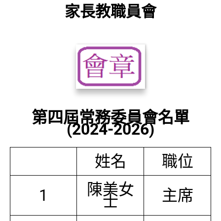
家長教職員會
第四屆常務委員會名單
(2024-2026)
姓名
職位
陳美女
1
主席
士