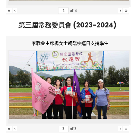
«
‹
›
»
of
4
第三屆常務委員會 (2023-2024)
家職會主席楊女士親臨校運日支持學生
«
‹
›
»
of
3