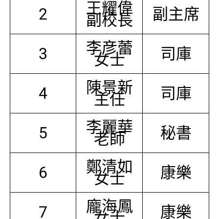
王耀偉
2
副主席
副校長
李彦蕾
3
司庫
女士
陳景新
4
司庫
主任
李麗華
5
秘書
老師
鄭清如
6
康樂
女士
龐海鳳
7
康樂
女士