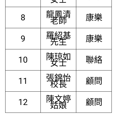
龍鳳清
8
康樂
老師
羅紹基
9
康樂
先生
陳琼如
10
聯絡
女士
張錦怡
11
顧問
校長
陳文婷
12
顧問
姑娘