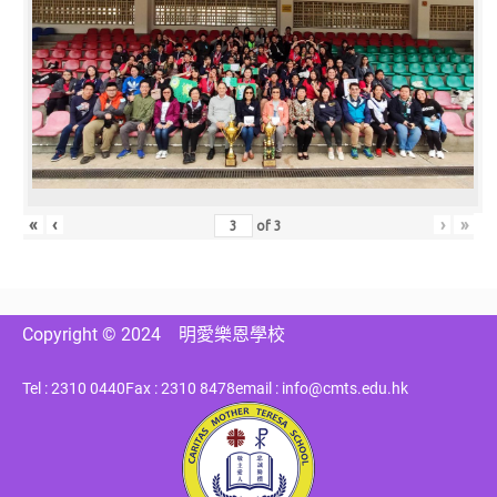
«
‹
›
»
of
3
Copyright © 2024
明愛樂恩學校
Tel : 2310 0440
Fax : 2310 8478
email : info@cmts.edu.hk