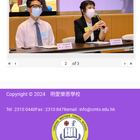
«
‹
›
»
of
3
Copyright © 2024
明愛樂恩學校
Tel : 2310 0440
Fax : 2310 8478
email : info@cmts.edu.hk