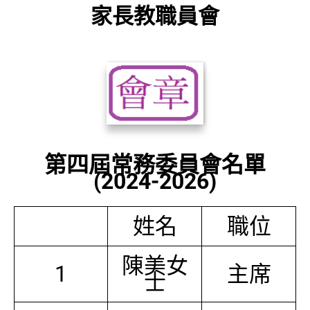
家長教職員會
第四屆常務委員會名單
(2024-2026)
姓名
職位
陳美女
1
主席
士