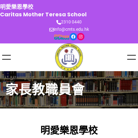
跳
明愛樂恩學校
至
Caritas Mother Teresa School
主
2310 0440
要
info@cmts.edu.hk
內
Facebook
Instagram
容
家長教職員會
明愛樂恩學校