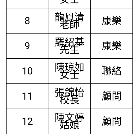
龍鳳清
8
康樂
老師
羅紹基
9
康樂
先生
陳琼如
10
聯絡
女士
張錦怡
11
顧問
校長
陳文婷
12
顧問
姑娘