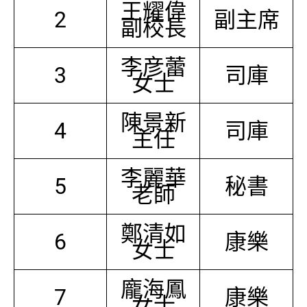
王耀偉
2
副主席
副校長
李彦蕾
3
司庫
女士
陳景新
4
司庫
主任
李麗華
5
秘書
老師
鄭清如
6
康樂
女士
龐海鳳
7
康樂
女士