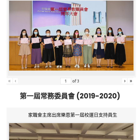
«
‹
›
»
of
3
第一屆常務委員會 (2019-2020)
家職會主席出席樂恩第一屆校運日支持員生