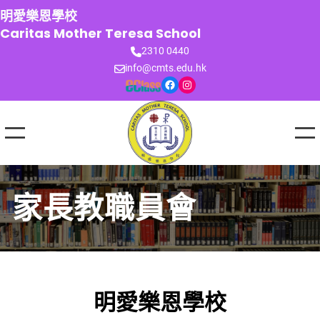
跳
明愛樂恩學校
至
Caritas Mother Teresa School
主
2310 0440
要
info@cmts.edu.hk
內
Facebook
Instagram
容
家長教職員會
明愛樂恩學校