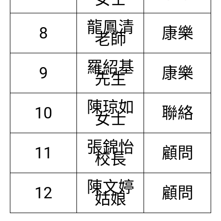
龍鳳清
8
康樂
老師
羅紹基
9
康樂
先生
陳琼如
10
聯絡
女士
張錦怡
11
顧問
校長
陳文婷
12
顧問
姑娘