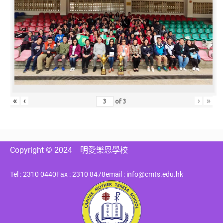
«
‹
›
»
of
3
Copyright © 2024
明愛樂恩學校
Tel : 2310 0440
Fax : 2310 8478
email : info@cmts.edu.hk