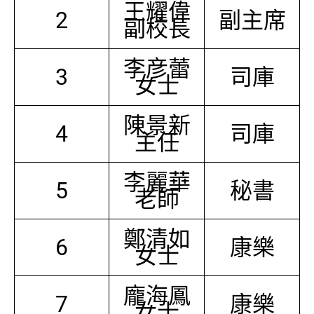
王耀偉
2
副主席
副校長
李彦蕾
3
司庫
女士
陳景新
4
司庫
主任
李麗華
5
秘書
老師
鄭清如
6
康樂
女士
龐海鳳
7
康樂
女士