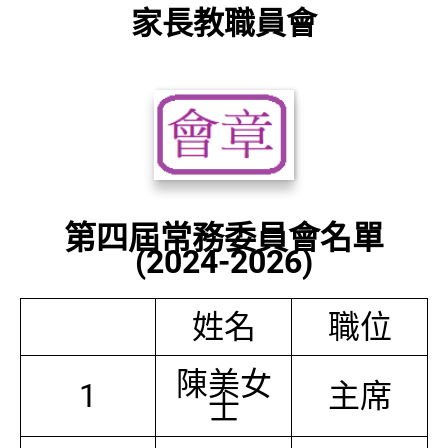
家長教職員會
第四屆常務委員會名單
(2024-2026)
姓名
職位
陳美女
1
主席
士