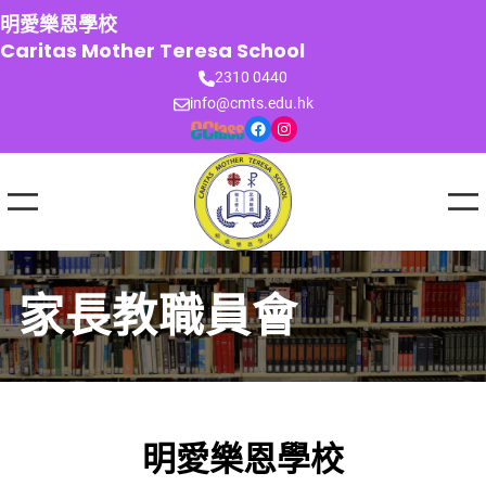
跳
明愛樂恩學校
至
Caritas Mother Teresa School
主
2310 0440
要
info@cmts.edu.hk
內
Facebook
Instagram
容
家長教職員會
明愛樂恩學校