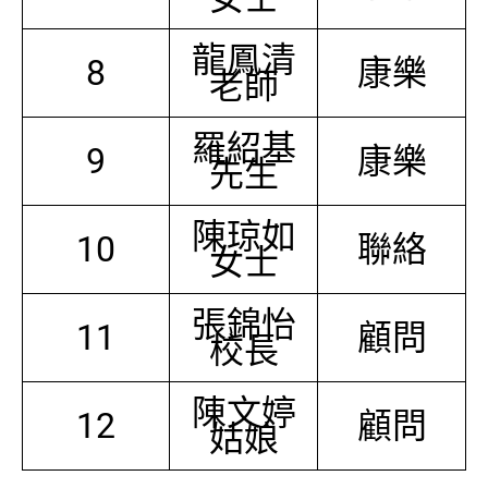
龍鳳清
8
康樂
老師
羅紹基
9
康樂
先生
陳琼如
10
聯絡
女士
張錦怡
11
顧問
校長
陳文婷
12
顧問
姑娘