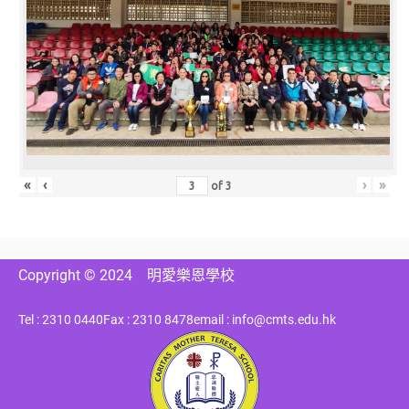
«
‹
›
»
of
3
Copyright © 2024
明愛樂恩學校
Tel : 2310 0440
Fax : 2310 8478
email : info@cmts.edu.hk