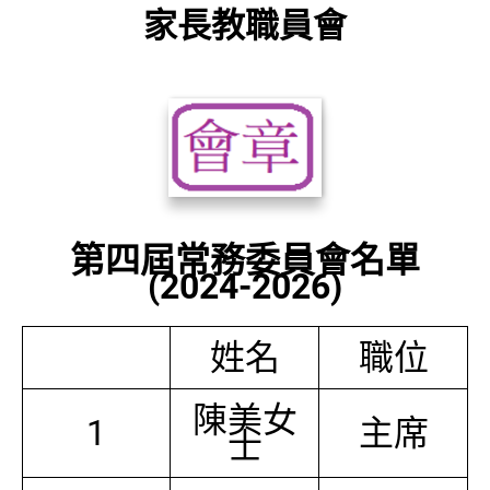
家長教職員會
第四屆常務委員會名單
(2024-2026)
姓名
職位
陳美女
1
主席
士