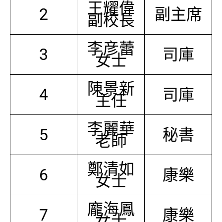
王耀偉
2
副主席
副校長
李彦蕾
3
司庫
女士
陳景新
4
司庫
主任
李麗華
5
秘書
老師
鄭清如
6
康樂
女士
龐海鳳
7
康樂
女士