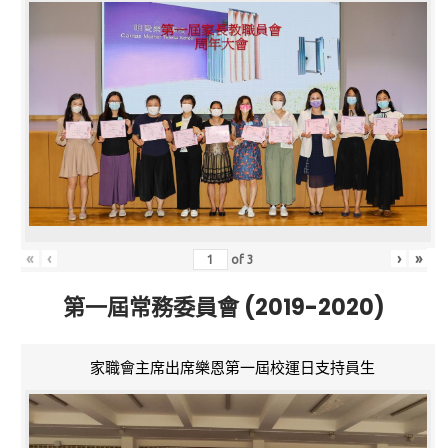
«
‹
›
»
of
3
第一屆常務委員會 (2019-2020)
家職會主席出席樂恩第一屆校運日支持員生