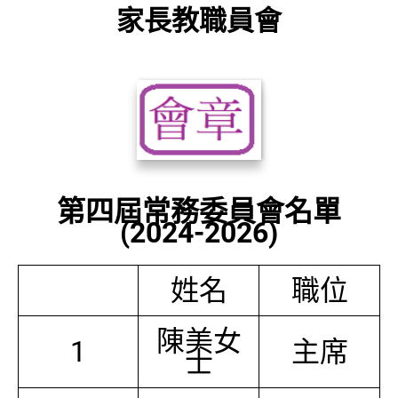
家長教職員會
第四屆常務委員會名單
(2024-2026)
姓名
職位
陳美女
1
主席
士