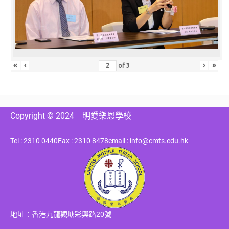
«
‹
›
»
of
3
Copyright © 2024
明愛樂恩學校
Tel : 2310 0440
Fax : 2310 8478
email : info@cmts.edu.hk
地址：香港九龍觀塘彩興路20號