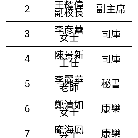
王耀偉
2
副主席
副校長
李彦蕾
3
司庫
女士
陳景新
4
司庫
主任
李麗華
5
秘書
老師
鄭清如
6
康樂
女士
龐海鳳
7
康樂
女士