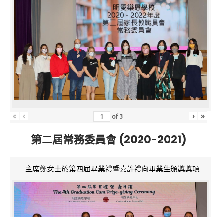
«
‹
›
»
of
3
第二屆常務委員會 (2020-2021)
主席鄭女士於第四屆畢業禮暨嘉許禮向畢業生頒獎獎項