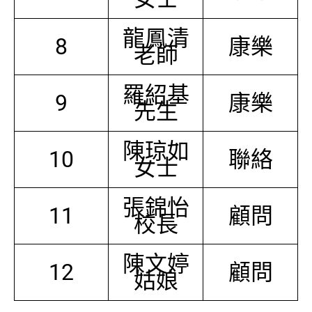
龍鳳清
8
康樂
老師
羅紹基
9
康樂
先生
陳琼如
10
聯絡
女士
張錦怡
11
顧問
校長
陳文婷
12
顧問
姑娘