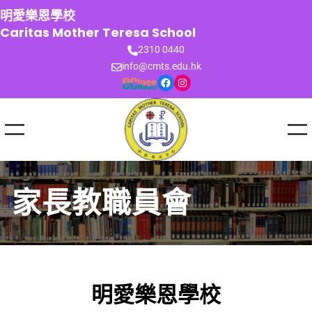
跳
明愛樂恩學校
至
Caritas Mother Teresa School
主
2310 0440
要
info@cmts.edu.hk
內
Facebook
Instagram
容
家長教職員會
明愛樂恩學校