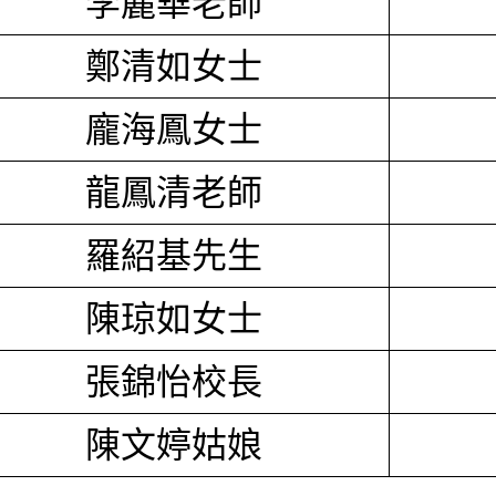
李麗華老師
鄭清如女士
龐海鳳女士
龍鳳清老師
羅紹基先生
陳琼如女士
張錦怡校長
陳文婷姑娘