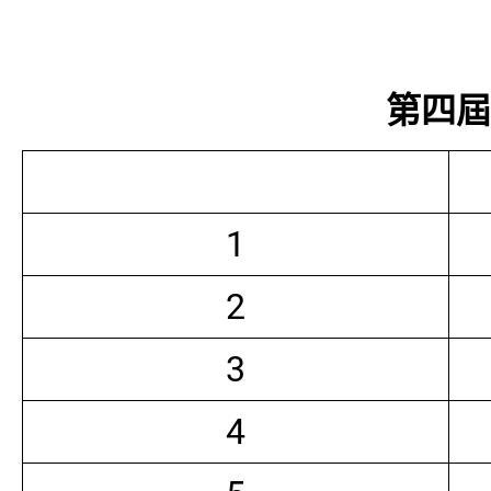
第四屆常
1
2
3
4