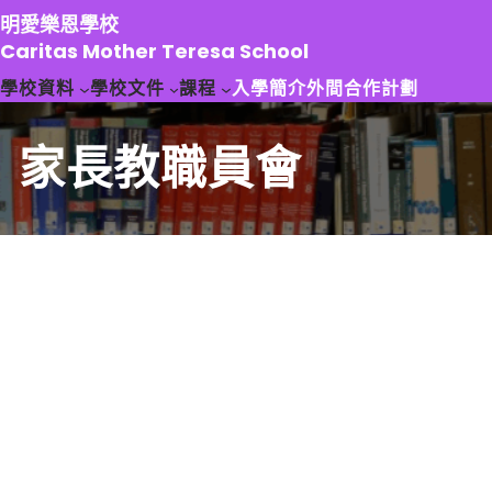
跳
明愛樂恩學校
至
Caritas Mother Teresa School
主
學校資料
學校文件
課程
入學簡介
外間合作計劃
要
內
容
家長教職員會