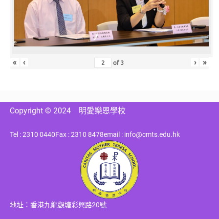
«
‹
›
»
of
3
Copyright © 2024
明愛樂恩學校
Tel : 2310 0440
Fax : 2310 8478
email : info@cmts.edu.hk
地址：香港九龍觀塘彩興路20號