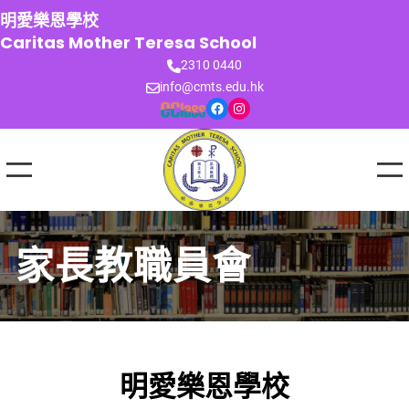
跳
明愛樂恩學校
至
Caritas Mother Teresa School
主
2310 0440
要
info@cmts.edu.hk
內
Facebook
Instagram
容
家長教職員會
明愛樂恩學校