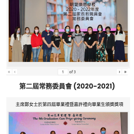
«
‹
›
»
of
3
第二屆常務委員會 (2020-2021)
主席鄭女士於第四屆畢業禮暨嘉許禮向畢業生頒獎獎項