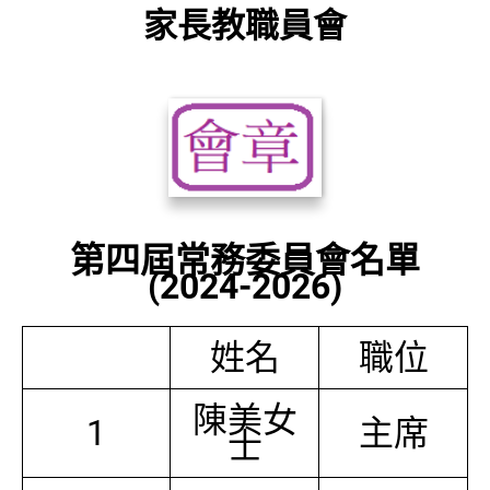
家長教職員會
第四屆常務委員會名單
(2024-2026)
姓名
職位
陳美女
1
主席
士