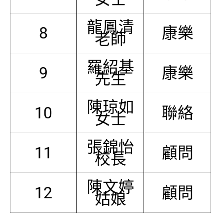
龍鳳清
8
康樂
老師
羅紹基
9
康樂
先生
陳琼如
10
聯絡
女士
張錦怡
11
顧問
校長
陳文婷
12
顧問
姑娘