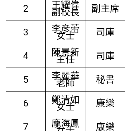
王耀偉
2
副主席
副校長
李彦蕾
3
司庫
女士
陳景新
4
司庫
主任
李麗華
5
秘書
老師
鄭清如
6
康樂
女士
龐海鳳
7
康樂
女士