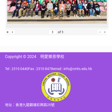
«
‹
›
»
of
3
Copyright © 2024
明愛樂恩學校
Tel : 2310 0440
Fax : 2310 8478
email : info@cmts.edu.hk
地址：香港九龍觀塘彩興路20號