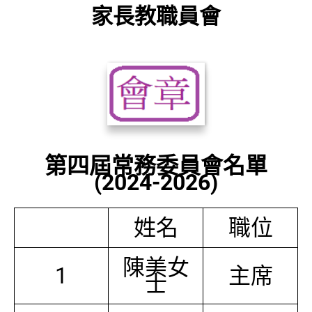
家長教職員會
第四屆常務委員會名單
(2024-2026)
姓名
職位
陳美女
1
主席
士