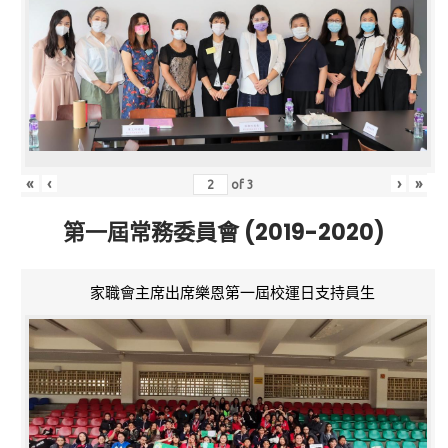
«
‹
›
»
of
3
第一屆常務委員會 (2019-2020)
家職會主席出席樂恩第一屆校運日支持員生