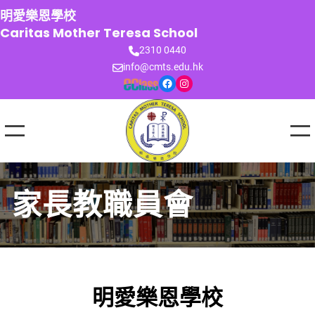
跳
明愛樂恩學校
至
Caritas Mother Teresa School
主
2310 0440
要
info@cmts.edu.hk
內
Facebook
Instagram
容
家長教職員會
明愛樂恩學校