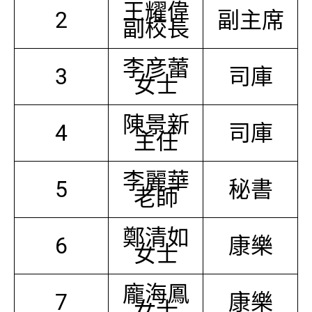
王耀偉
2
副主席
副校長
李彦蕾
3
司庫
女士
陳景新
4
司庫
主任
李麗華
5
秘書
老師
鄭清如
6
康樂
女士
龐海鳳
7
康樂
女士