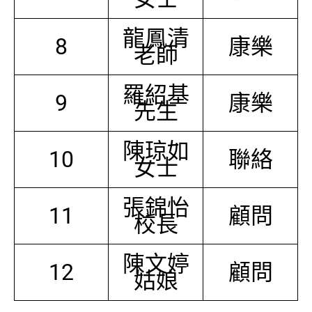
龍鳳清
8
康樂
老師
羅紹基
9
康樂
先生
陳琼如
10
聯絡
女士
張錦怡
11
顧問
校長
陳文婷
12
顧問
姑娘