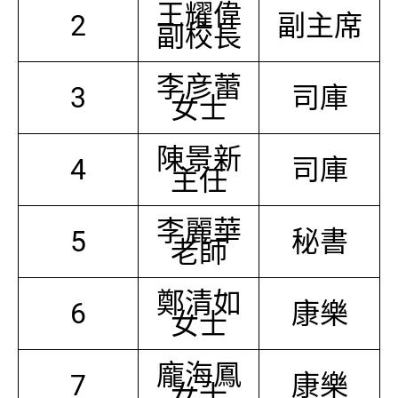
王耀偉
2
副主席
副校長
李彦蕾
3
司庫
女士
陳景新
4
司庫
主任
李麗華
5
秘書
老師
鄭清如
6
康樂
女士
龐海鳳
7
康樂
女士