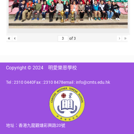
«
‹
›
»
of
3
Copyright © 2024
明愛樂恩學校
Tel : 2310 0440
Fax : 2310 8478
email : info@cmts.edu.hk
地址：香港九龍觀塘彩興路20號