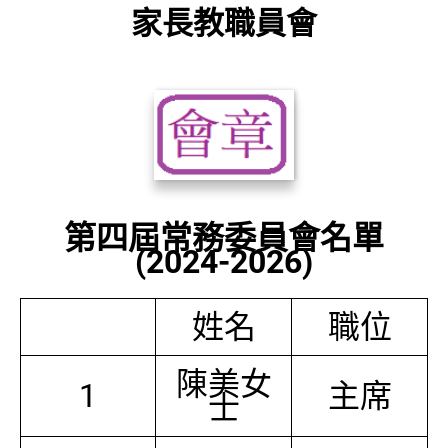
家長教職員會
第四屆常務委員會名單
(2024-2026)
姓名
職位
陳美女
1
主席
士