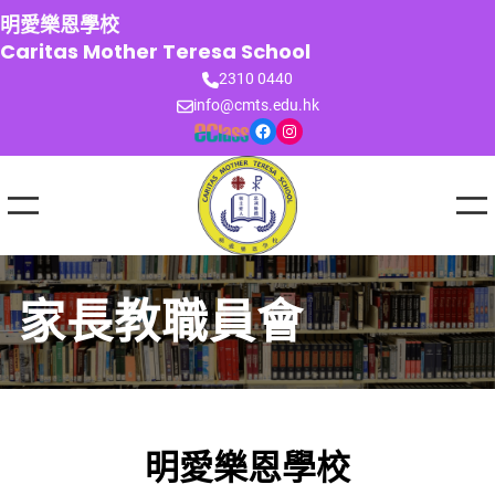
跳
明愛樂恩學校
至
Caritas Mother Teresa School
主
2310 0440
要
info@cmts.edu.hk
內
Facebook
Instagram
容
家長教職員會
明愛樂恩學校