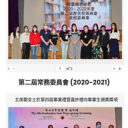
«
‹
›
»
of
3
第二屆常務委員會 (2020-2021)
主席鄭女士於第四屆畢業禮暨嘉許禮向畢業生頒獎獎項