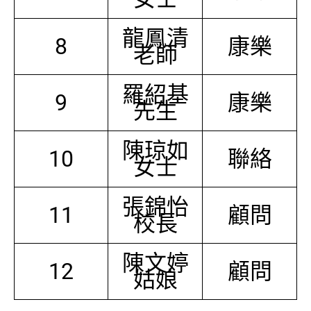
龍鳳清
8
康樂
老師
羅紹基
9
康樂
先生
陳琼如
10
聯絡
女士
張錦怡
11
顧問
校長
陳文婷
12
顧問
姑娘