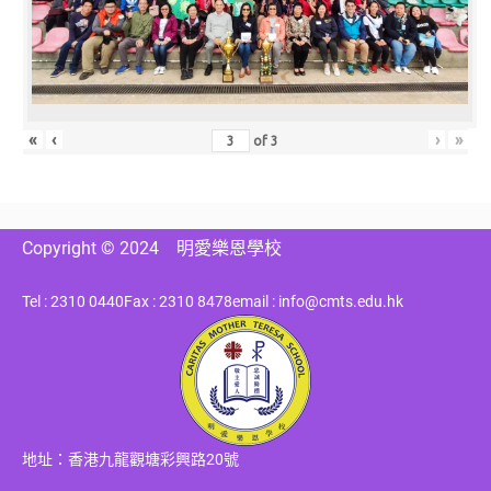
«
‹
›
»
of
3
Copyright © 2024
明愛樂恩學校
Tel : 2310 0440
Fax : 2310 8478
email : info@cmts.edu.hk
地址：香港九龍觀塘彩興路20號