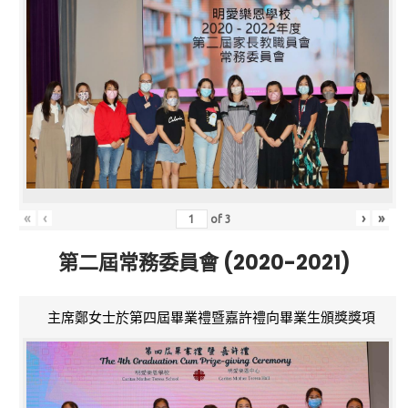
«
‹
›
»
of
3
第二屆常務委員會 (2020-2021)
主席鄭女士於第四屆畢業禮暨嘉許禮向畢業生頒獎獎項