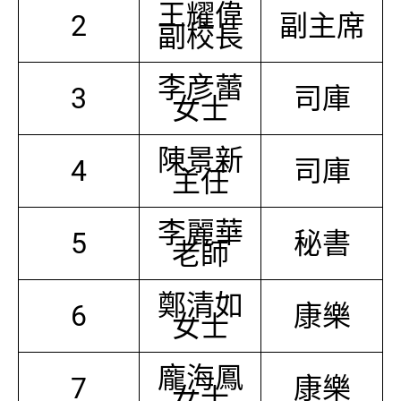
王耀偉
2
副主席
副校長
李彦蕾
3
司庫
女士
陳景新
4
司庫
主任
李麗華
5
秘書
老師
鄭清如
6
康樂
女士
龐海鳳
7
康樂
女士