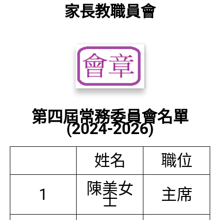
家長教職員會
第四屆常務委員會名單
(2024-2026)
姓名
職位
陳美女
1
主席
士