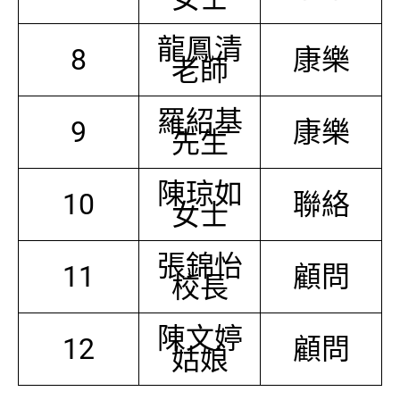
龍鳳清
8
康樂
老師
羅紹基
9
康樂
先生
陳琼如
10
聯絡
女士
張錦怡
11
顧問
校長
陳文婷
12
顧問
姑娘