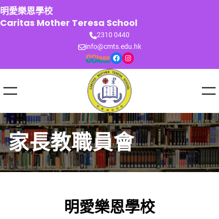
跳
明愛樂恩學校
至
Caritas Mother Teresa School
主
2310 0440
要
info@cmts.edu.hk
內
Facebook
Instagram
容
家長教職員會
明愛樂恩學校