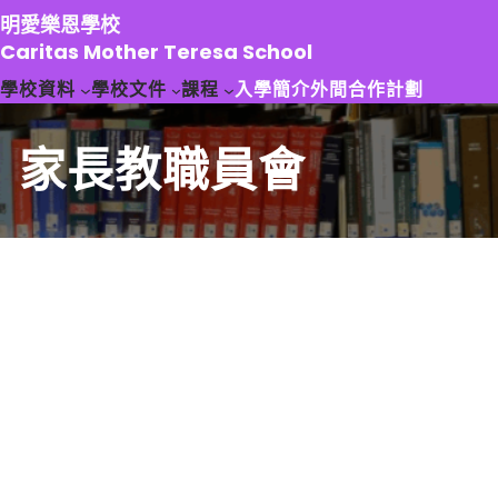
跳
明愛樂恩學校
至
Caritas Mother Teresa School
主
學校資料
學校文件
課程
入學簡介
外間合作計劃
要
內
容
家長教職員會