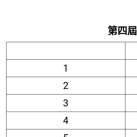
第四屆常
1
2
3
4