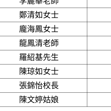
李麗華老師
鄭清如女士
龐海鳳女士
龍鳳清老師
羅紹基先生
陳琼如女士
張錦怡校長
陳文婷姑娘