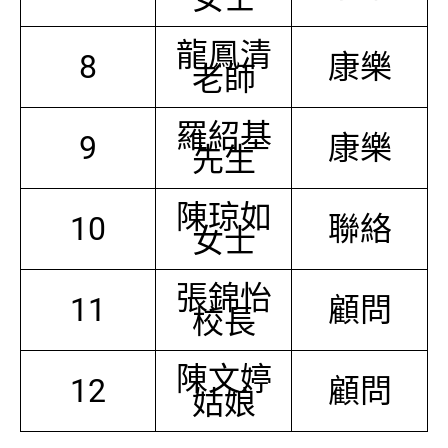
龍鳳清
8
康樂
老師
羅紹基
9
康樂
先生
陳琼如
10
聯絡
女士
張錦怡
11
顧問
校長
陳文婷
12
顧問
姑娘