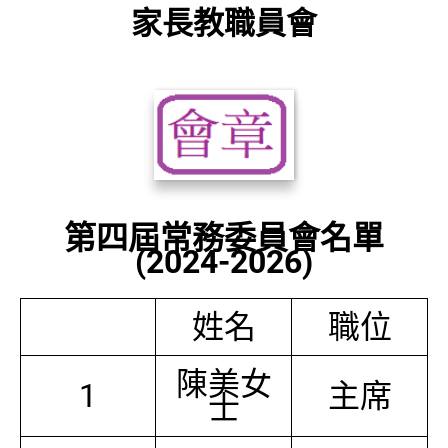
家長教職員會
第四屆常務委員會名單
(2024-2026)
姓名
職位
陳美女
1
主席
士