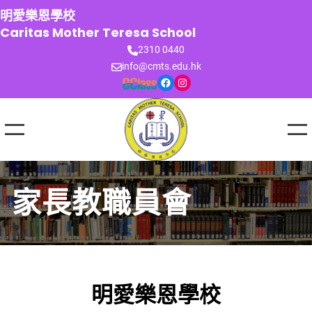
跳
明愛樂恩學校
至
Caritas Mother Teresa School
主
2310 0440
要
info@cmts.edu.hk
內
Facebook
Instagram
容
家長教職員會
明愛樂恩學校