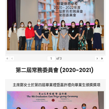
«
‹
›
»
of
3
第二屆常務委員會 (2020-2021)
主席鄭女士於第四屆畢業禮暨嘉許禮向畢業生頒獎獎項