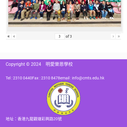
«
‹
›
»
of
3
Copyright © 2024
明愛樂恩學校
Tel : 2310 0440
Fax : 2310 8478
email : info@cmts.edu.hk
地址：香港九龍觀塘彩興路20號