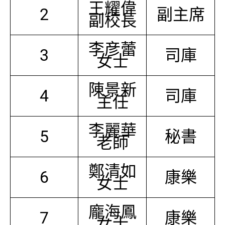
王耀偉
2
副主席
副校長
李彦蕾
3
司庫
女士
陳景新
4
司庫
主任
李麗華
5
秘書
老師
鄭清如
6
康樂
女士
龐海鳳
7
康樂
女士