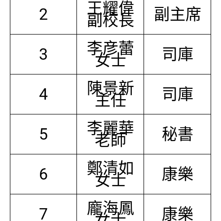
王耀偉
2
副主席
副校長
李彦蕾
3
司庫
女士
陳景新
4
司庫
主任
李麗華
5
秘書
老師
鄭清如
6
康樂
女士
龐海鳳
7
康樂
女士