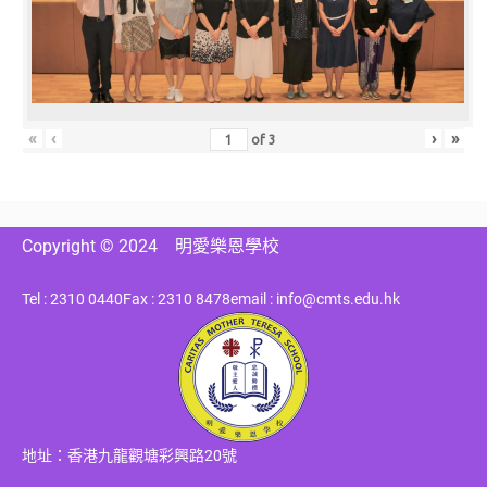
«
‹
›
»
of
3
Copyright © 2024
明愛樂恩學校
Tel : 2310 0440
Fax : 2310 8478
email : info@cmts.edu.hk
地址：香港九龍觀塘彩興路20號