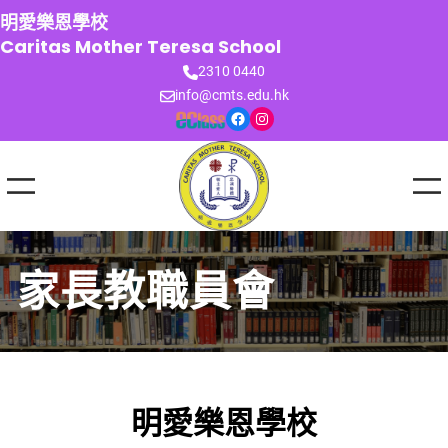
跳
明愛樂恩學校
至
Caritas Mother Teresa School
主
2310 0440
要
info@cmts.edu.hk
內
Facebook
Instagram
容
家長教職員會
明愛樂恩學校