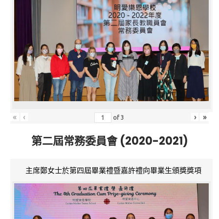
«
‹
›
»
of
3
第二屆常務委員會 (2020-2021)
主席鄭女士於第四屆畢業禮暨嘉許禮向畢業生頒獎獎項