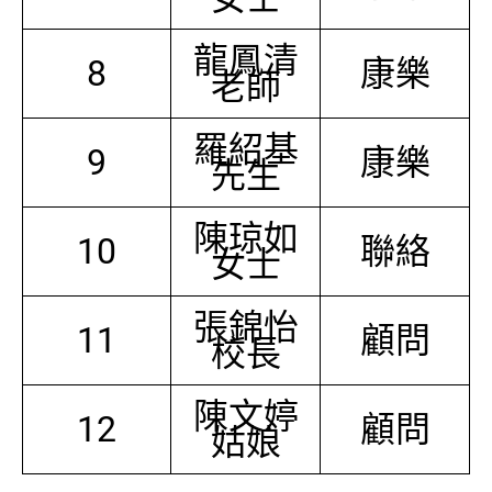
龍鳳清
8
康樂
老師
羅紹基
9
康樂
先生
陳琼如
10
聯絡
女士
張錦怡
11
顧問
校長
陳文婷
12
顧問
姑娘