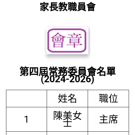
家長教職員會
第四屆常務委員會名單
(2024-2026)
姓名
職位
陳美女
1
主席
士