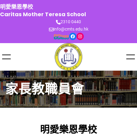
跳
明愛樂恩學校
至
Caritas Mother Teresa School
主
2310 0440
要
info@cmts.edu.hk
內
Facebook
Instagram
容
家長教職員會
明愛樂恩學校