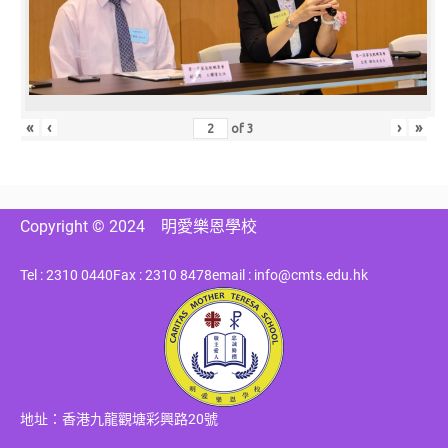
«
‹
›
»
of
3
Copyright © 2024
明愛樂恩學校
Tel : 2310 0440
Fax : 2310 8478
email : info@cmts.edu.hk
地址：香港九龍觀塘彩興路20號