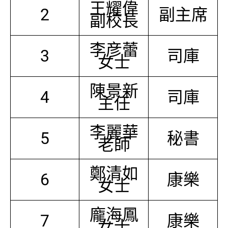
王耀偉
2
副主席
副校長
李彦蕾
3
司庫
女士
陳景新
4
司庫
主任
李麗華
5
秘書
老師
鄭清如
6
康樂
女士
龐海鳳
7
康樂
女士