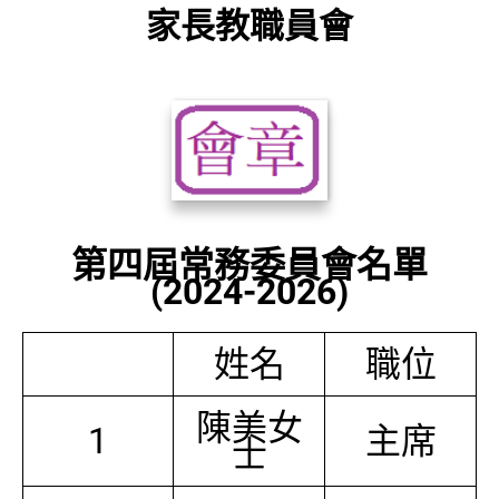
家長教職員會
第四屆常務委員會名單
(2024-2026)
姓名
職位
陳美女
1
主席
士