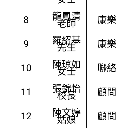
龍鳳清
8
康樂
老師
羅紹基
9
康樂
先生
陳琼如
10
聯絡
女士
張錦怡
11
顧問
校長
陳文婷
12
顧問
姑娘