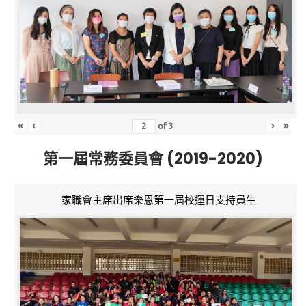
«
‹
›
»
of
3
第一屆常務委員會 (2019-2020)
家職會主席出席樂恩第一屆校運日支持員生