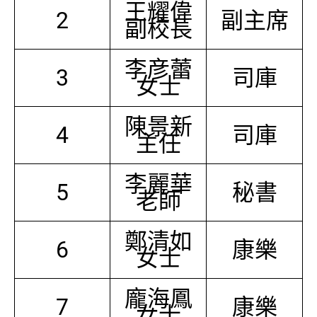
王耀偉
2
副主席
副校長
李彦蕾
3
司庫
女士
陳景新
4
司庫
主任
李麗華
5
秘書
老師
鄭清如
6
康樂
女士
龐海鳳
7
康樂
女士