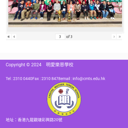
«
‹
›
»
of
3
Copyright © 2024
明愛樂恩學校
Tel : 2310 0440
Fax : 2310 8478
email : info@cmts.edu.hk
地址：香港九龍觀塘彩興路20號