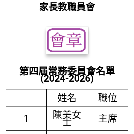
家長教職員會
第四屆常務委員會名單
(2024-2026)
姓名
職位
陳美女
1
主席
士