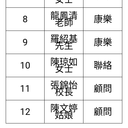
龍鳳清
8
康樂
老師
羅紹基
9
康樂
先生
陳琼如
10
聯絡
女士
張錦怡
11
顧問
校長
陳文婷
12
顧問
姑娘