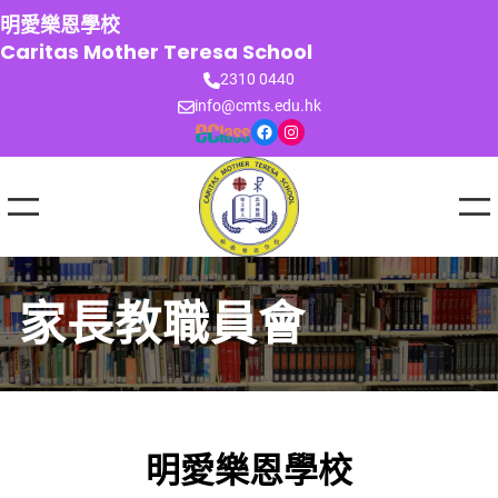
跳
明愛樂恩學校
至
Caritas Mother Teresa School
主
2310 0440
要
info@cmts.edu.hk
內
Facebook
Instagram
容
家長教職員會
明愛樂恩學校