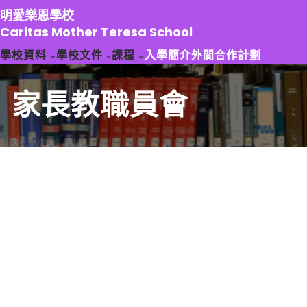
跳
明愛樂恩學校
至
Caritas Mother Teresa School
主
學校資料
學校文件
課程
入學簡介
外間合作計劃
要
內
容
家長教職員會