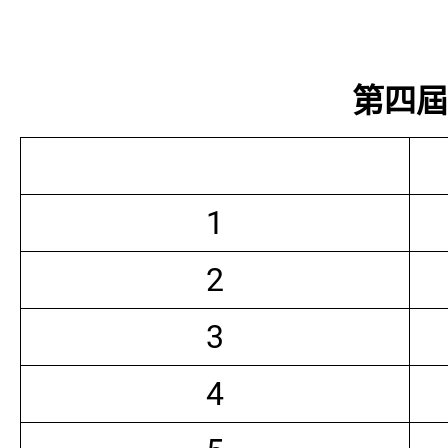
第四屆常
1
2
3
4