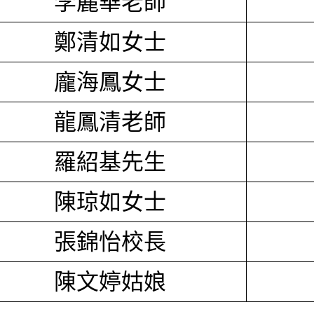
李麗華老師
鄭清如女士
龐海鳳女士
龍鳳清老師
羅紹基先生
陳琼如女士
張錦怡校長
陳文婷姑娘