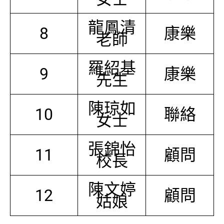
龍鳳清
8
康樂
老師
羅紹基
9
康樂
先生
陳琼如
10
聯絡
女士
張錦怡
11
顧問
校長
陳文婷
12
顧問
姑娘