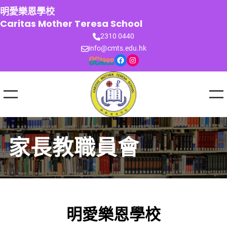
跳
明愛樂恩學校
至
Caritas Mother Teresa School
主
2310 0440
要
info@cmts.edu.hk
內
Facebook
Instagram
容
家長教職員會
明愛樂恩學校