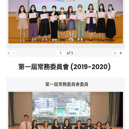
«
‹
›
»
of
3
第一屆常務委員會 (2019-2020)
第一屆常務委員會委員