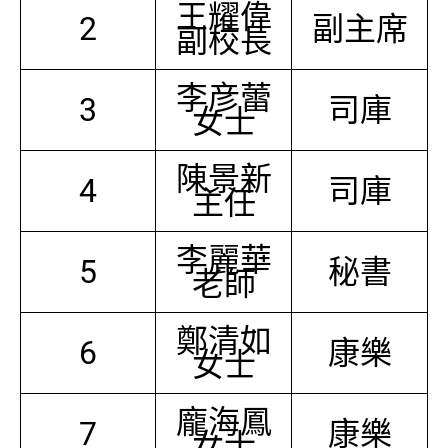
王耀偉
2
副主席
副校長
李彦蕾
3
司庫
女士
陳景新
4
司庫
主任
李麗華
5
秘書
老師
鄭清如
6
康樂
女士
龐海鳳
7
康樂
女士