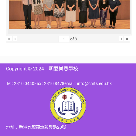
«
‹
›
»
of
3
Copyright © 2024
明愛樂恩學校
Tel : 2310 0440
Fax : 2310 8478
email : info@cmts.edu.hk
地址：香港九龍觀塘彩興路20號