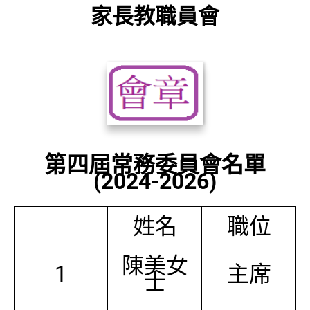
家長教職員會
第四屆常務委員會名單
(2024-2026)
姓名
職位
陳美女
1
主席
士