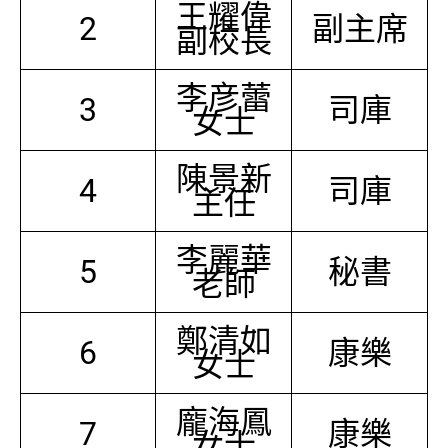
王耀偉
2
副主席
副校長
李彦蕾
3
司庫
女士
陳景新
4
司庫
主任
李麗華
5
秘書
老師
鄭清如
6
康樂
女士
龐海鳳
7
康樂
女士