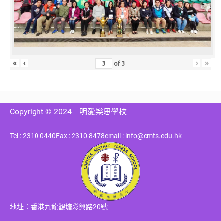
«
‹
›
»
of
3
Copyright © 2024
明愛樂恩學校
Tel : 2310 0440
Fax : 2310 8478
email : info@cmts.edu.hk
地址：香港九龍觀塘彩興路20號