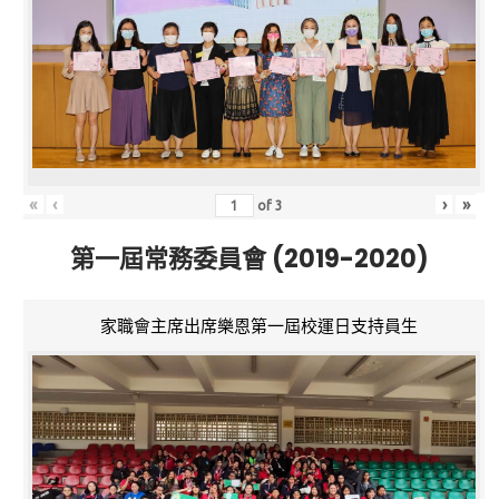
«
‹
›
»
of
3
第一屆常務委員會 (2019-2020)
家職會主席出席樂恩第一屆校運日支持員生