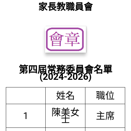
家長教職員會
第四屆常務委員會名單
(2024-2026)
姓名
職位
陳美女
1
主席
士