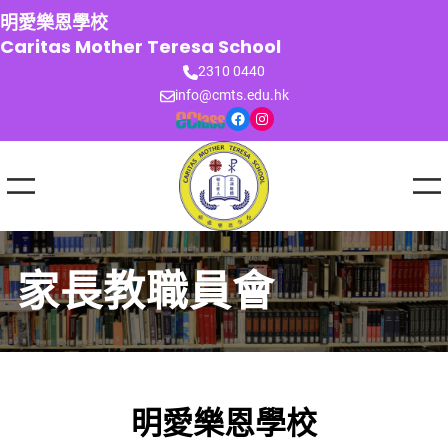
跳
明愛樂恩學校
至
Caritas Mother Teresa School
主
2310 0440
要
info@cmts.edu.hk
內
Facebook
Instagram
容
家長教職員會
明愛樂恩學校