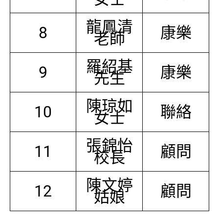
龍鳳清
8
康樂
老師
羅紹基
9
康樂
先生
陳琼如
10
聯絡
女士
張錦怡
11
顧問
校長
陳文婷
12
顧問
姑娘