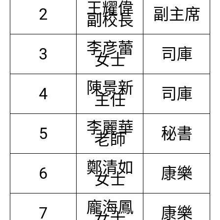
王耀偉
2
副主席
副校長
李彦蕾
3
司庫
女士
陳景新
4
司庫
主任
李麗華
5
秘書
老師
鄭清如
6
康樂
女士
龐海鳳
7
康樂
女士