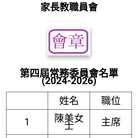
家長教職員會
第四屆常務委員會名單
(2024-2026)
姓名
職位
陳美女
1
主席
士