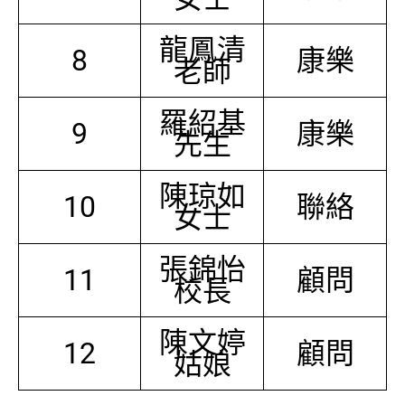
龍鳳清
8
康樂
老師
羅紹基
9
康樂
先生
陳琼如
10
聯絡
女士
張錦怡
11
顧問
校長
陳文婷
12
顧問
姑娘