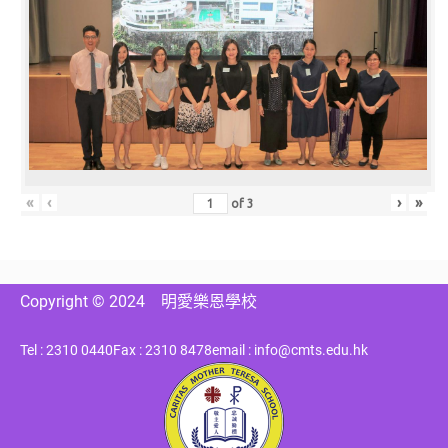
«
‹
›
»
of
3
Copyright © 2024
明愛樂恩學校
Tel : 2310 0440
Fax : 2310 8478
email : info@cmts.edu.hk