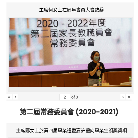
主席何女士在周年會員大會致辭
«
‹
›
»
of
3
第二屆常務委員會 (2020-2021)
主席鄭女士於第四屆畢業禮暨嘉許禮向畢業生頒獎獎項