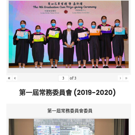
«
‹
›
»
of
3
第一屆常務委員會 (2019-2020)
第一屆常務委員會委員