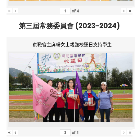
«
‹
›
»
of
4
第三屆常務委員會 (2023-2024)
家職會主席楊女士親臨校運日支持學生
«
‹
›
»
of
3