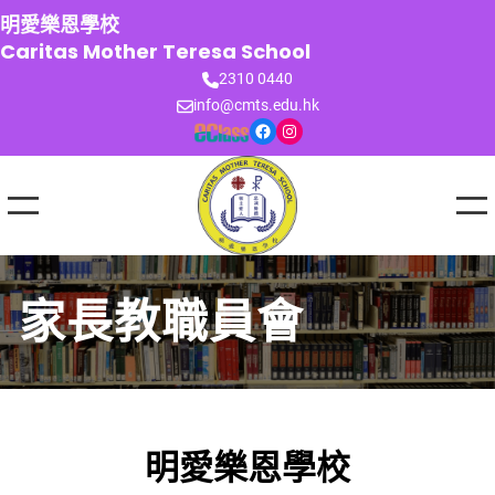
跳
明愛樂恩學校
至
Caritas Mother Teresa School
主
2310 0440
要
info@cmts.edu.hk
內
Facebook
Instagram
容
家長教職員會
明愛樂恩學校