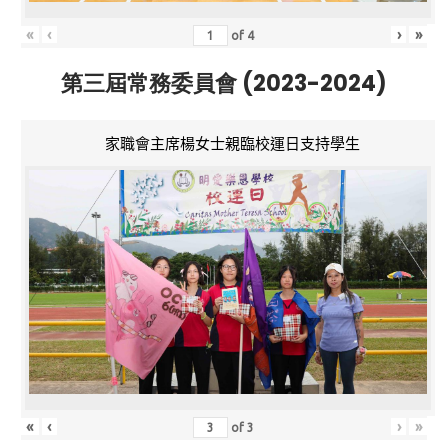
«
‹
›
»
of
4
第三屆常務委員會 (2023-2024)
家職會主席楊女士親臨校運日支持學生
«
‹
›
»
of
3