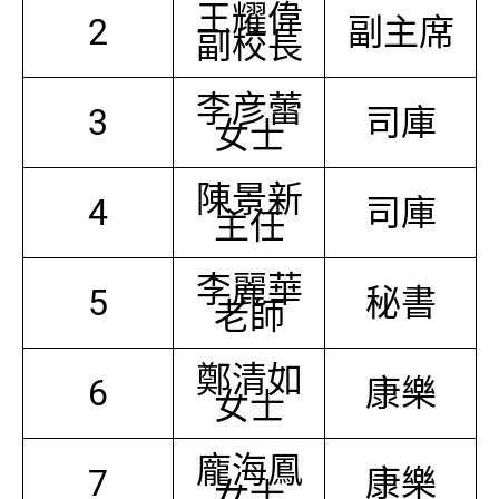
王耀偉
2
副主席
副校長
李彦蕾
3
司庫
女士
陳景新
4
司庫
主任
李麗華
5
秘書
老師
鄭清如
6
康樂
女士
龐海鳳
7
康樂
女士