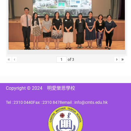
«
‹
›
»
of
3
Copyright © 2024
明愛樂恩學校
Tel : 2310 0440
Fax : 2310 8478
email : info@cmts.edu.hk