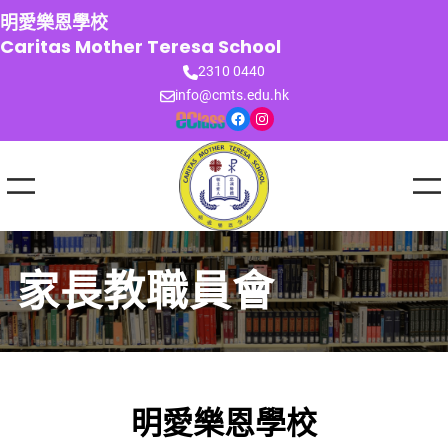
跳
明愛樂恩學校
至
Caritas Mother Teresa School
主
2310 0440
要
info@cmts.edu.hk
內
Facebook
Instagram
容
家長教職員會
明愛樂恩學校