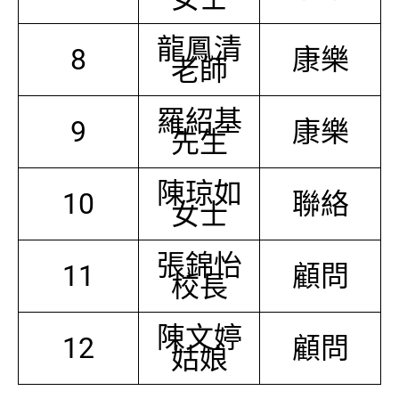
龍鳳清
8
康樂
老師
羅紹基
9
康樂
先生
陳琼如
10
聯絡
女士
張錦怡
11
顧問
校長
陳文婷
12
顧問
姑娘