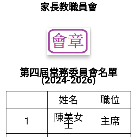
家長教職員會
第四屆常務委員會名單
(2024-2026)
姓名
職位
陳美女
1
主席
士