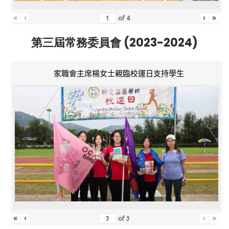
«
‹
›
»
of
4
第三屆常務委員會 (2023-2024)
家職會主席楊女士親臨校運日支持學生
«
‹
›
»
of
3