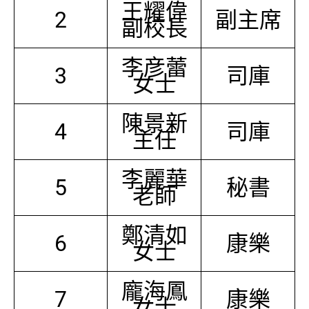
王耀偉
2
副主席
副校長
李彦蕾
3
司庫
女士
陳景新
4
司庫
主任
李麗華
5
秘書
老師
鄭清如
6
康樂
女士
龐海鳳
7
康樂
女士