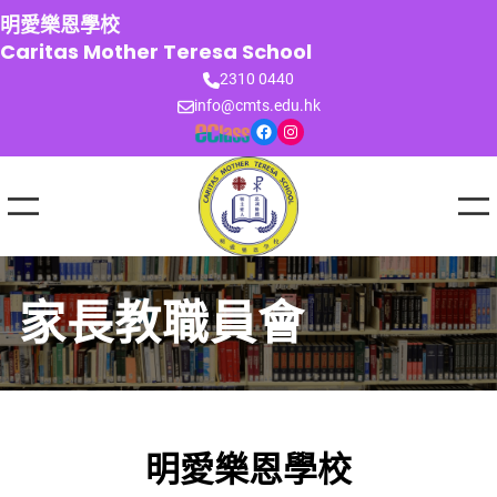
跳
明愛樂恩學校
至
Caritas Mother Teresa School
主
2310 0440
要
info@cmts.edu.hk
內
Facebook
Instagram
容
家長教職員會
明愛樂恩學校