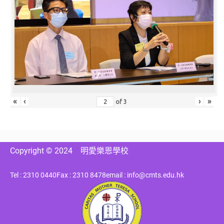
«
‹
›
»
of
3
Copyright © 2024
明愛樂恩學校
Tel : 2310 0440
Fax : 2310 8478
email : info@cmts.edu.hk