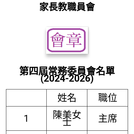
家長教職員會
第四屆常務委員會名單
(2024-2026)
姓名
職位
陳美女
1
主席
士