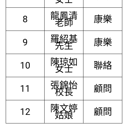
龍鳳清
8
康樂
老師
羅紹基
9
康樂
先生
陳琼如
10
聯絡
女士
張錦怡
11
顧問
校長
陳文婷
12
顧問
姑娘