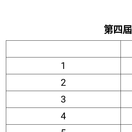
第四屆常
1
2
3
4