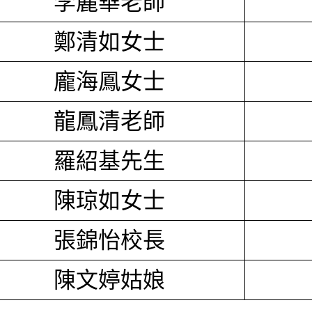
李麗華老師
鄭清如女士
龐海鳳女士
龍鳳清老師
羅紹基先生
陳琼如女士
張錦怡校長
陳文婷姑娘