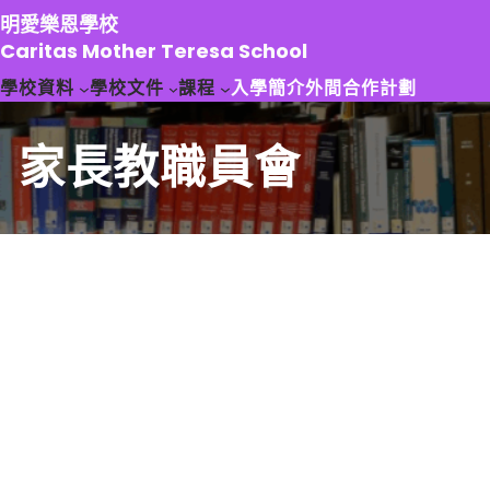
跳
明愛樂恩學校
至
Caritas Mother Teresa School
主
學校資料
學校文件
課程
入學簡介
外間合作計劃
要
內
容
家長教職員會