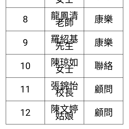
龍鳳清
8
康樂
老師
羅紹基
9
康樂
先生
陳琼如
10
聯絡
女士
張錦怡
11
顧問
校長
陳文婷
12
顧問
姑娘