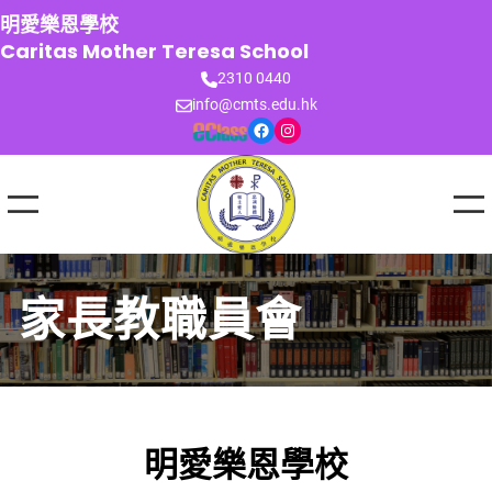
跳
明愛樂恩學校
至
Caritas Mother Teresa School
主
2310 0440
要
info@cmts.edu.hk
內
Facebook
Instagram
容
家長教職員會
明愛樂恩學校