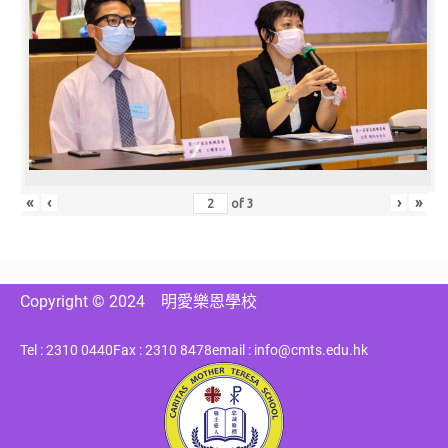
«
‹
›
»
of
3
Copyright © 2024
明愛樂恩學校
Tel : 2310 0440
Fax : 2310 8478
email : info@cmts.edu.hk