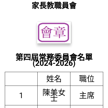
家長教職員會
第四屆常務委員會名單
(2024-2026)
姓名
職位
陳美女
1
主席
士