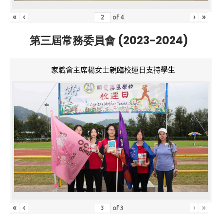
«
‹
›
»
of
4
第三屆常務委員會 (2023-2024)
家職會主席楊女士親臨校運日支持學生
«
‹
›
»
of
3