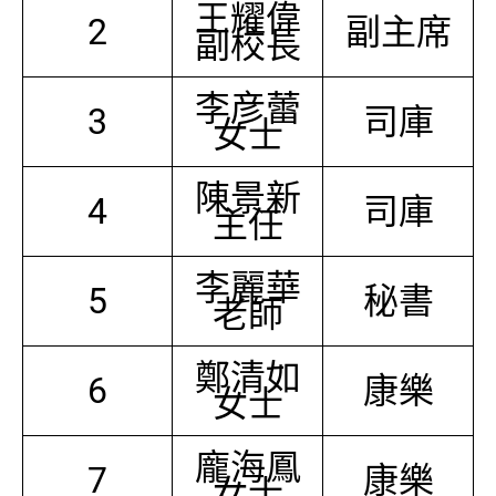
王耀偉
2
副主席
副校長
李彦蕾
3
司庫
女士
陳景新
4
司庫
主任
李麗華
5
秘書
老師
鄭清如
6
康樂
女士
龐海鳳
7
康樂
女士