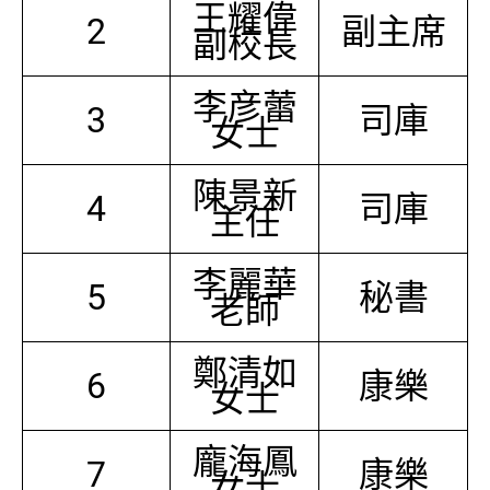
王耀偉
2
副主席
副校長
李彦蕾
3
司庫
女士
陳景新
4
司庫
主任
李麗華
5
秘書
老師
鄭清如
6
康樂
女士
龐海鳳
7
康樂
女士