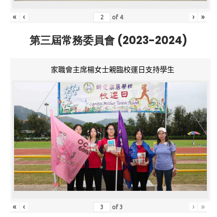
«
‹
›
»
of
4
第三屆常務委員會 (2023-2024)
家職會主席楊女士親臨校運日支持學生
«
‹
›
»
of
3