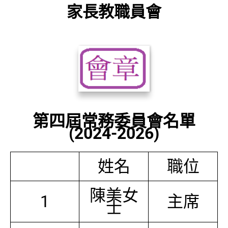
家長教職員會
第四屆常務委員會名單
(2024-2026)
姓名
職位
陳美女
1
主席
士