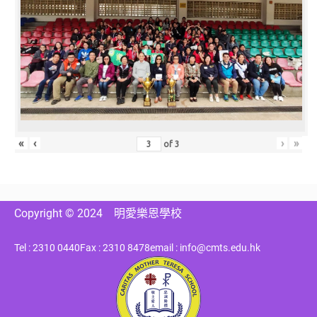
«
‹
›
»
of
3
Copyright © 2024
明愛樂恩學校
Tel : 2310 0440
Fax : 2310 8478
email : info@cmts.edu.hk