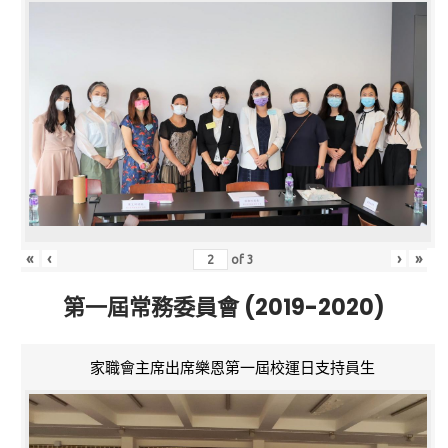
«
‹
›
»
of
3
第一屆常務委員會 (2019-2020)
家職會主席出席樂恩第一屆校運日支持員生