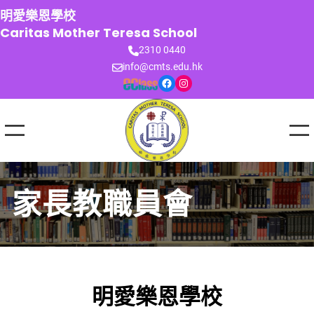
跳
明愛樂恩學校
至
Caritas Mother Teresa School
主
2310 0440
要
info@cmts.edu.hk
內
Facebook
Instagram
容
家長教職員會
明愛樂恩學校