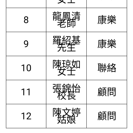
龍鳳清
8
康樂
老師
羅紹基
9
康樂
先生
陳琼如
10
聯絡
女士
張錦怡
11
顧問
校長
陳文婷
12
顧問
姑娘