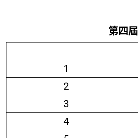
第四屆常
1
2
3
4