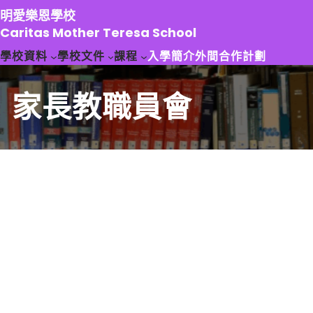
跳
明愛樂恩學校
至
Caritas Mother Teresa School
主
學校資料
學校文件
課程
入學簡介
外間合作計劃
要
內
容
家長教職員會