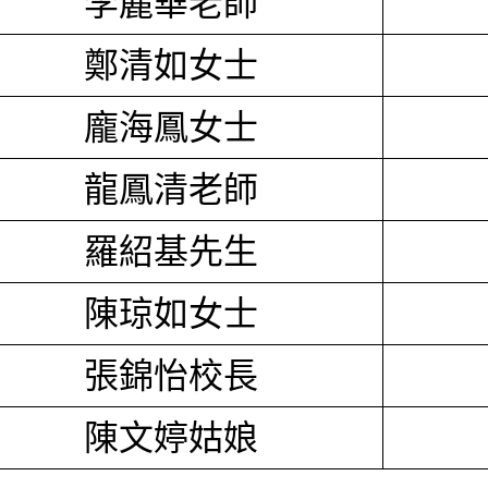
李麗華老師
鄭清如女士
龐海鳳女士
龍鳳清老師
羅紹基先生
陳琼如女士
張錦怡校長
陳文婷姑娘