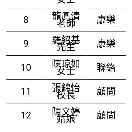
龍鳳清
8
康樂
老師
羅紹基
9
康樂
先生
陳琼如
10
聯絡
女士
張錦怡
11
顧問
校長
陳文婷
12
顧問
姑娘