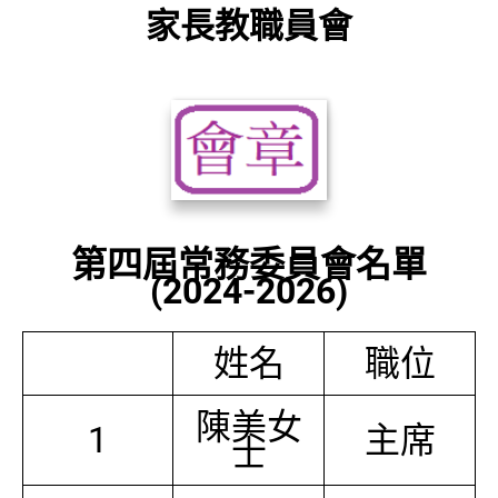
家長教職員會
第四屆常務委員會名單
(2024-2026)
姓名
職位
陳美女
1
主席
士