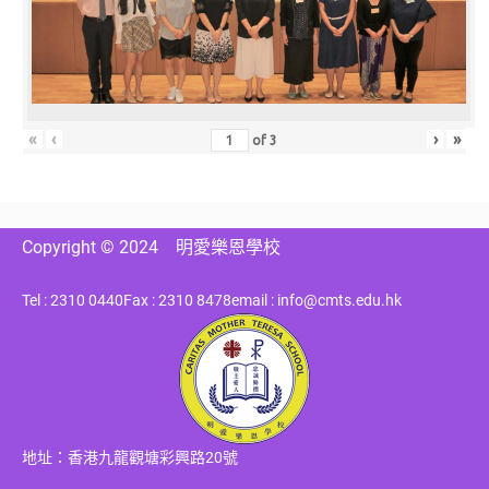
«
‹
›
»
of
3
Copyright © 2024
明愛樂恩學校
Tel : 2310 0440
Fax : 2310 8478
email : info@cmts.edu.hk
地址：香港九龍觀塘彩興路20號