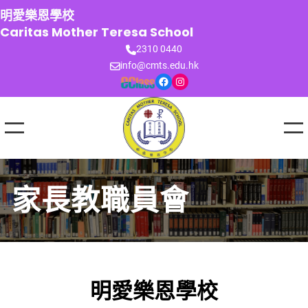
跳
明愛樂恩學校
至
Caritas Mother Teresa School
主
2310 0440
要
info@cmts.edu.hk
內
Facebook
Instagram
容
家長教職員會
明愛樂恩學校