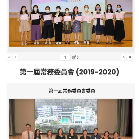
«
‹
›
»
of
3
第一屆常務委員會 (2019-2020)
第一屆常務委員會委員