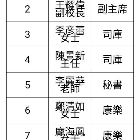
王耀偉
2
副主席
副校長
李彦蕾
3
司庫
女士
陳景新
4
司庫
主任
李麗華
5
秘書
老師
鄭清如
6
康樂
女士
龐海鳳
7
康樂
女士