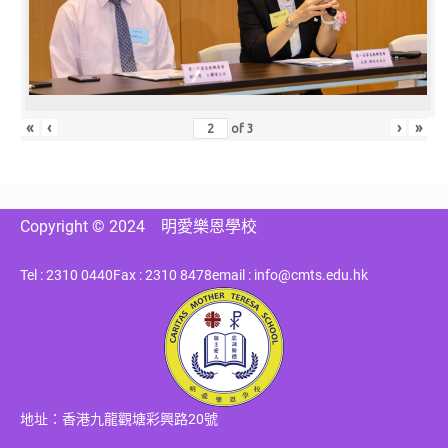
«
‹
›
»
of
3
Copyright © 2024
明愛樂恩學校
Tel : 2310 0440
Fax : 2310 8478
email : info@cmts.edu.hk
地址：香港九龍觀塘彩興路20號