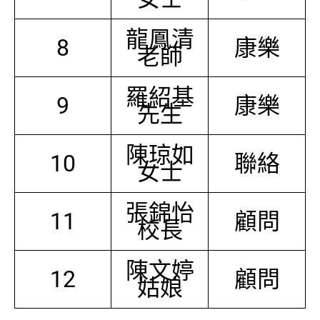
龍鳳清
8
康樂
老師
羅紹基
9
康樂
先生
陳琼如
10
聯絡
女士
張錦怡
11
顧問
校長
陳文婷
12
顧問
姑娘