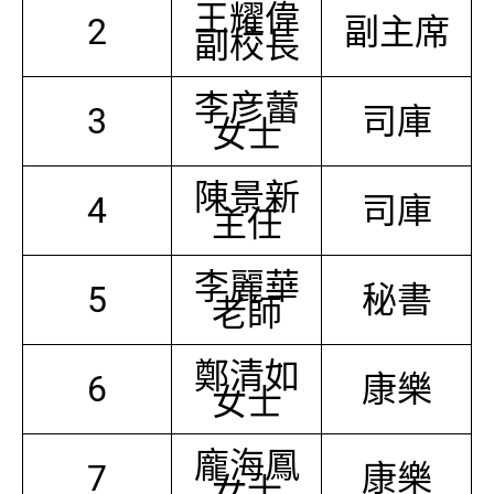
王耀偉
2
副主席
副校長
李彦蕾
3
司庫
女士
陳景新
4
司庫
主任
李麗華
5
秘書
老師
鄭清如
6
康樂
女士
龐海鳳
7
康樂
女士