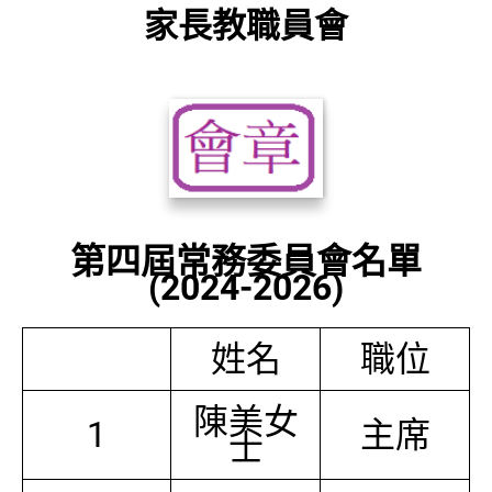
家長教職員會
第四屆常務委員會名單
(2024-2026)
姓名
職位
陳美女
1
主席
士