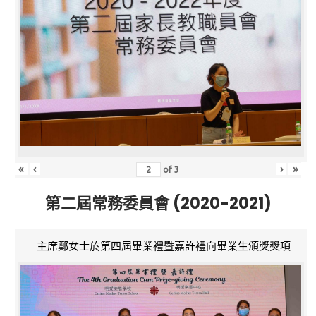
«
‹
›
»
of
3
第二屆常務委員會 (2020-2021)
主席鄭女士於第四屆畢業禮暨嘉許禮向畢業生頒獎獎項