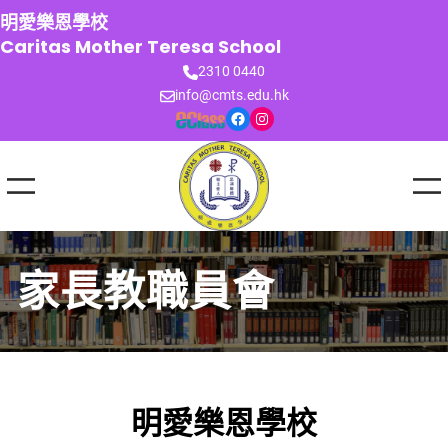
跳
明愛樂恩學校
至
Caritas Mother Teresa School
主
2310 0440
要
info@cmts.edu.hk
內
Facebook
Instagram
容
家長教職員會
明愛樂恩學校