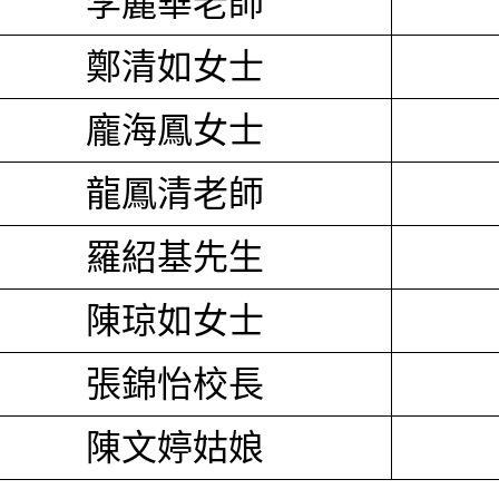
李麗華老師
鄭清如女士
龐海鳳女士
龍鳳清老師
羅紹基先生
陳琼如女士
張錦怡校長
陳文婷姑娘