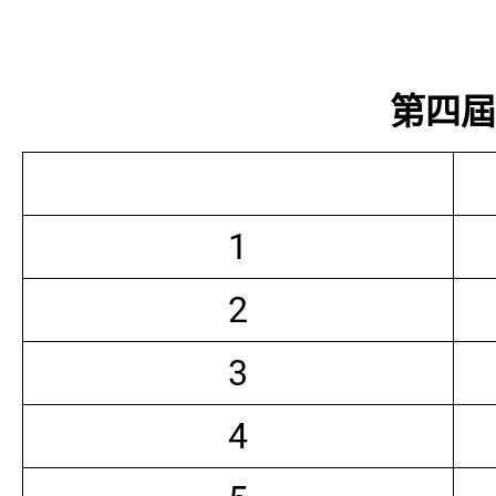
第四屆常
1
2
3
4