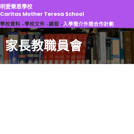
跳
明愛樂恩學校
至
Caritas Mother Teresa School
主
學校資料
學校文件
課程
入學簡介
外間合作計劃
要
內
容
家長教職員會