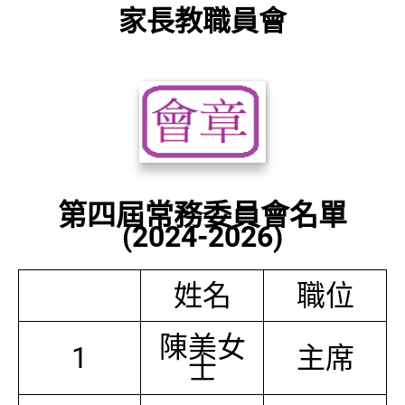
家長教職員會
第四屆常務委員會名單
(2024-2026)
姓名
職位
陳美女
1
主席
士