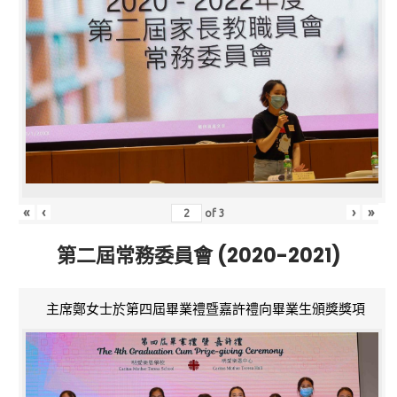
«
‹
›
»
of
3
第二屆常務委員會 (2020-2021)
主席鄭女士於第四屆畢業禮暨嘉許禮向畢業生頒獎獎項