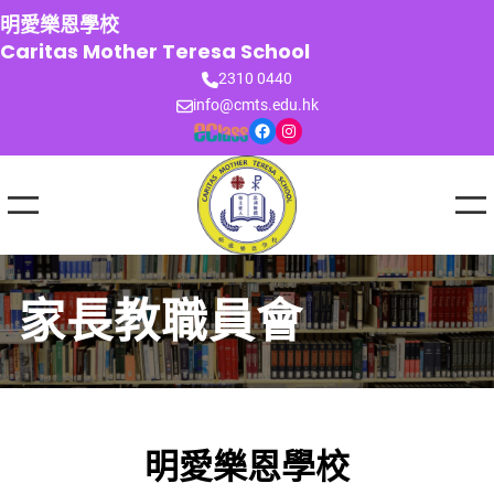
跳
明愛樂恩學校
至
Caritas Mother Teresa School
主
2310 0440
要
info@cmts.edu.hk
內
Facebook
Instagram
容
家長教職員會
明愛樂恩學校