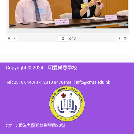
«
‹
›
»
of
3
Copyright © 2024
明愛樂恩學校
Tel : 2310 0440
Fax : 2310 8478
email : info@cmts.edu.hk
地址：香港九龍觀塘彩興路20號