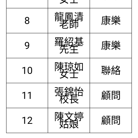
龍鳳清
8
康樂
老師
羅紹基
9
康樂
先生
陳琼如
10
聯絡
女士
張錦怡
11
顧問
校長
陳文婷
12
顧問
姑娘