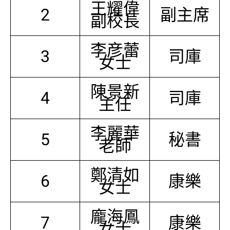
王耀偉
2
副主席
副校長
李彦蕾
3
司庫
女士
陳景新
4
司庫
主任
李麗華
5
秘書
老師
鄭清如
6
康樂
女士
龐海鳳
7
康樂
女士