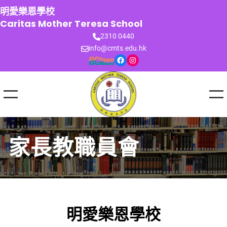
跳
明愛樂恩學校
至
Caritas Mother Teresa School
主
2310 0440
要
info@cmts.edu.hk
內
Facebook
Instagram
容
家長教職員會
明愛樂恩學校