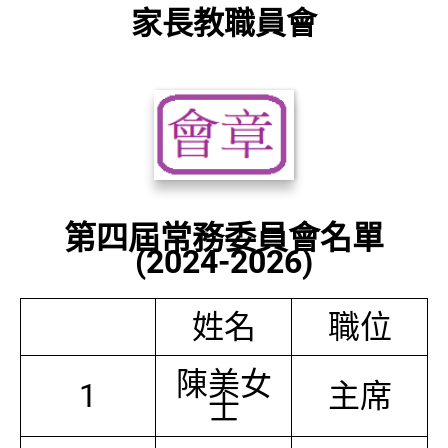
家長教職員會
第四屆常務委員會名單
(2024-2026)
姓名
職位
陳美女
1
主席
士