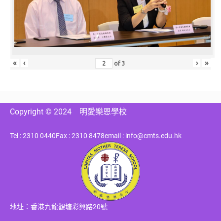
«
‹
›
»
of
3
Copyright © 2024
明愛樂恩學校
Tel : 2310 0440
Fax : 2310 8478
email : info@cmts.edu.hk
地址：香港九龍觀塘彩興路20號