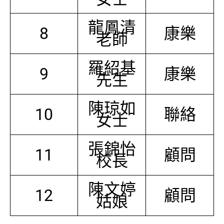
龍鳳清
8
康樂
老師
羅紹基
9
康樂
先生
陳琼如
10
聯絡
女士
張錦怡
11
顧問
校長
陳文婷
12
顧問
姑娘