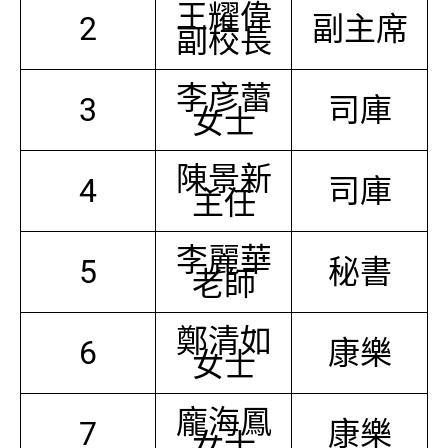
王耀偉
2
副主席
副校長
李彦蕾
3
司庫
女士
陳景新
4
司庫
主任
李麗華
5
秘書
老師
鄭清如
6
康樂
女士
龐海鳳
7
康樂
女士