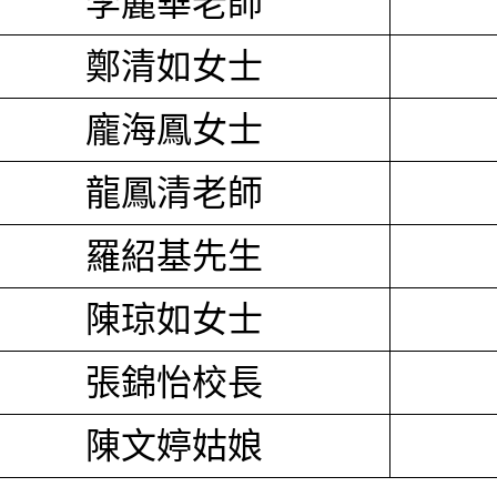
李麗華老師
鄭清如女士
龐海鳳女士
龍鳳清老師
羅紹基先生
陳琼如女士
張錦怡校長
陳文婷姑娘