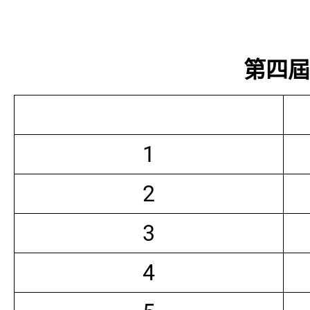
第四屆常
1
2
3
4