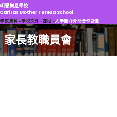
跳
明愛樂恩學校
至
Caritas Mother Teresa School
主
學校資料
學校文件
課程
入學簡介
外間合作計劃
要
內
容
家長教職員會