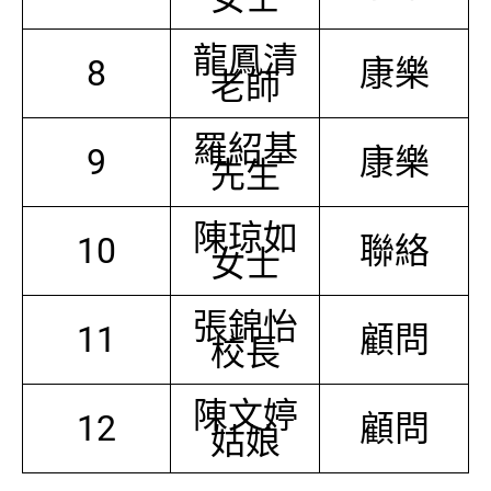
龍鳳清
8
康樂
老師
羅紹基
9
康樂
先生
陳琼如
10
聯絡
女士
張錦怡
11
顧問
校長
陳文婷
12
顧問
姑娘