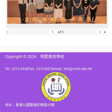
«
‹
›
»
of
3
Copyright © 2024
明愛樂恩學校
Tel : 2310 0440
Fax : 2310 8478
email : info@cmts.edu.hk
地址：香港九龍觀塘彩興路20號