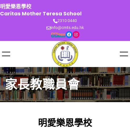
跳
明愛樂恩學校
至
Caritas Mother Teresa School
主
2310 0440
要
info@cmts.edu.hk
內
Facebook
Instagram
容
家長教職員會
明愛樂恩學校