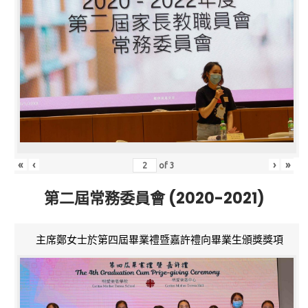
«
‹
›
»
of
3
第二屆常務委員會 (2020-2021)
主席鄭女士於第四屆畢業禮暨嘉許禮向畢業生頒獎獎項