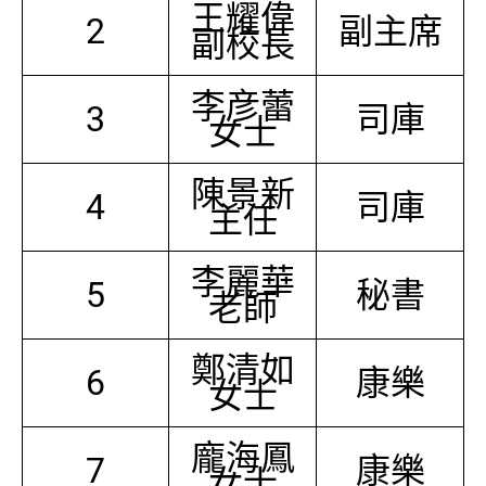
王耀偉
2
副主席
副校長
李彦蕾
3
司庫
女士
陳景新
4
司庫
主任
李麗華
5
秘書
老師
鄭清如
6
康樂
女士
龐海鳳
7
康樂
女士