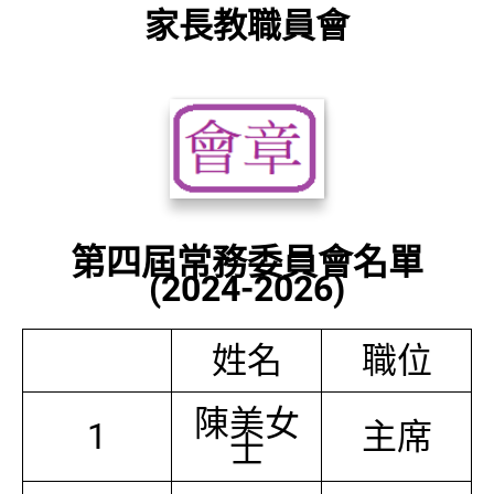
家長教職員會
第四屆常務委員會名單
(2024-2026)
姓名
職位
陳美女
1
主席
士