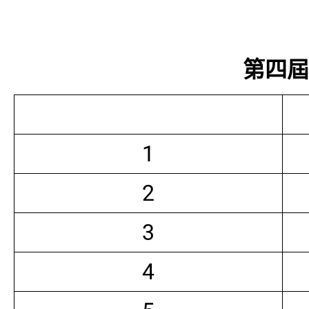
第四屆常
1
2
3
4