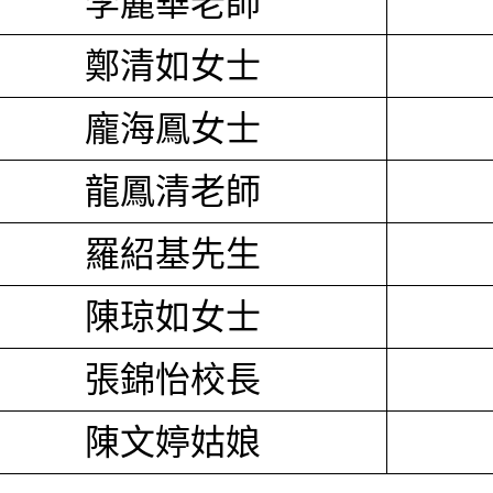
李麗華老師
鄭清如女士
龐海鳳女士
龍鳳清老師
羅紹基先生
陳琼如女士
張錦怡校長
陳文婷姑娘