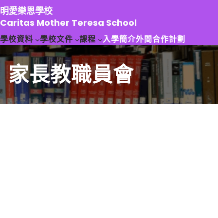
跳
明愛樂恩學校
至
Caritas Mother Teresa School
主
學校資料
學校文件
課程
入學簡介
外間合作計劃
要
內
容
家長教職員會