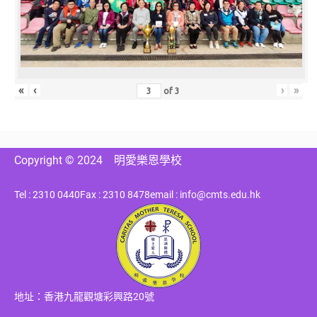
«
‹
›
»
of
3
Copyright © 2024
明愛樂恩學校
Tel : 2310 0440
Fax : 2310 8478
email : info@cmts.edu.hk
地址：香港九龍觀塘彩興路20號