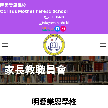
跳
明愛樂恩學校
至
Caritas Mother Teresa School
主
2310 0440
要
info@cmts.edu.hk
內
Facebook
Instagram
容
家長教職員會
明愛樂恩學校