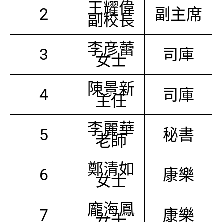
王耀偉
2
副主席
副校長
李彦蕾
3
司庫
女士
陳景新
4
司庫
主任
李麗華
5
秘書
老師
鄭清如
6
康樂
女士
龐海鳳
7
康樂
女士