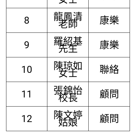
龍鳳清
8
康樂
老師
羅紹基
9
康樂
先生
陳琼如
10
聯絡
女士
張錦怡
11
顧問
校長
陳文婷
12
顧問
姑娘