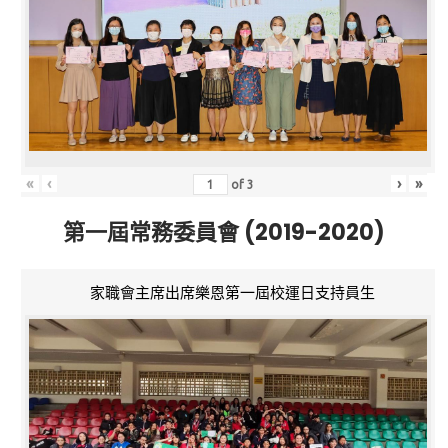
«
‹
›
»
of
3
第一屆常務委員會 (2019-2020)
家職會主席出席樂恩第一屆校運日支持員生