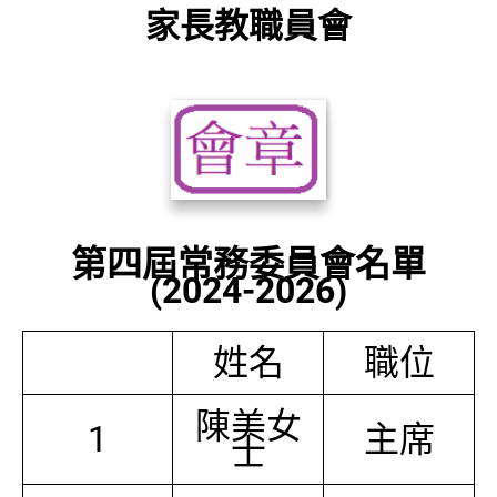
家長教職員會
第四屆常務委員會名單
(2024-2026)
姓名
職位
陳美女
1
主席
士