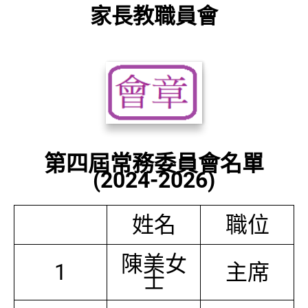
家長教職員會
第四屆常務委員會名單
(2024-2026)
姓名
職位
陳美女
1
主席
士