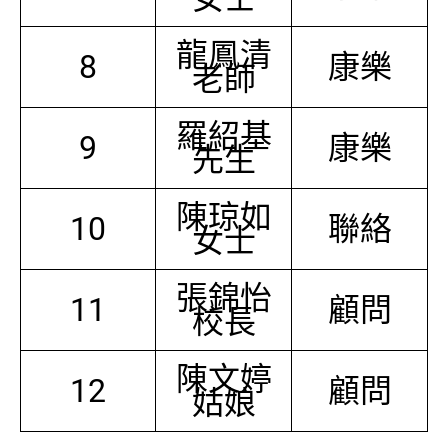
龍鳳清
8
康樂
老師
羅紹基
9
康樂
先生
陳琼如
10
聯絡
女士
張錦怡
11
顧問
校長
陳文婷
12
顧問
姑娘