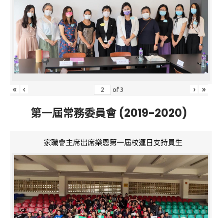
«
‹
›
»
of
3
第一屆常務委員會 (2019-2020)
家職會主席出席樂恩第一屆校運日支持員生