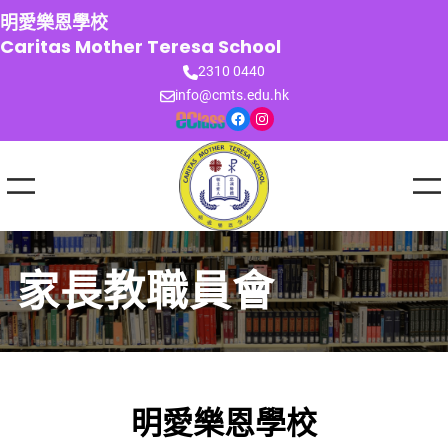
跳
明愛樂恩學校
至
Caritas Mother Teresa School
主
2310 0440
要
info@cmts.edu.hk
內
Facebook
Instagram
容
家長教職員會
明愛樂恩學校