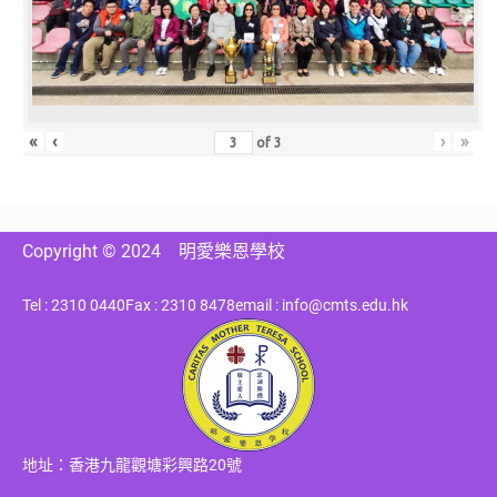
«
‹
›
»
of
3
Copyright © 2024
明愛樂恩學校
Tel : 2310 0440
Fax : 2310 8478
email : info@cmts.edu.hk
地址：香港九龍觀塘彩興路20號