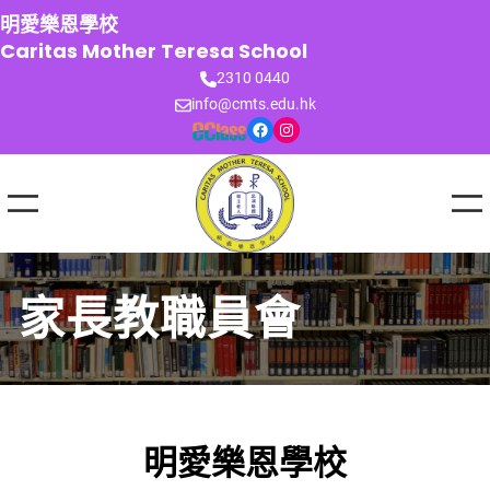
跳
明愛樂恩學校
至
Caritas Mother Teresa School
主
2310 0440
要
info@cmts.edu.hk
內
Facebook
Instagram
容
家長教職員會
明愛樂恩學校