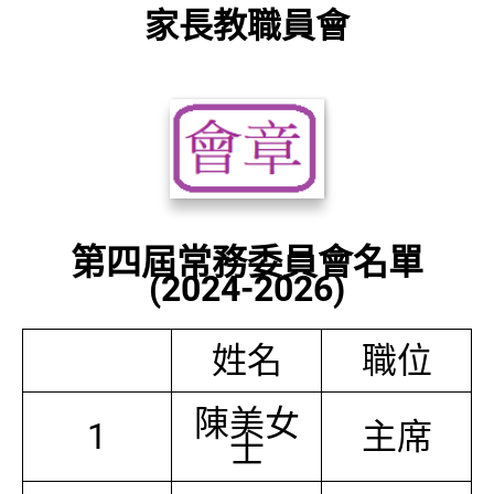
家長教職員會
第四屆常務委員會名單
(2024-2026)
姓名
職位
陳美女
1
主席
士