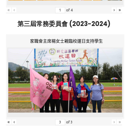
«
‹
›
»
of
4
第三屆常務委員會 (2023-2024)
家職會主席楊女士親臨校運日支持學生
«
‹
›
»
of
3