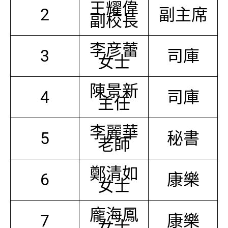
王耀偉
2
副主席
副校長
李彦蕾
3
司庫
女士
陳景新
4
司庫
主任
李麗華
5
秘書
老師
鄭清如
6
康樂
女士
龐海鳳
7
康樂
女士