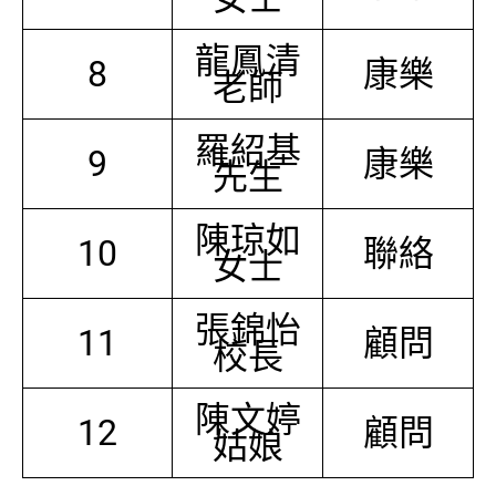
龍鳳清
8
康樂
老師
羅紹基
9
康樂
先生
陳琼如
10
聯絡
女士
張錦怡
11
顧問
校長
陳文婷
12
顧問
姑娘