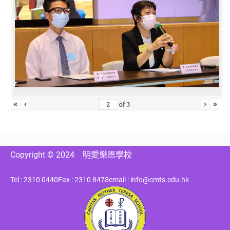
«
‹
›
»
of
3
Copyright © 2024
明愛樂恩學校
Tel : 2310 0440
Fax : 2310 8478
email : info@cmts.edu.hk