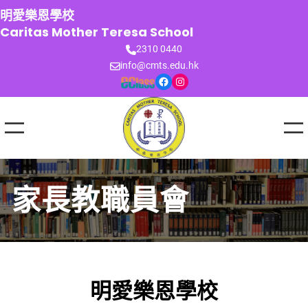
跳
明愛樂恩學校
至
Caritas Mother Teresa School
主
2310 0440
要
info@cmts.edu.hk
內
Facebook
Instagram
容
家長教職員會
明愛樂恩學校