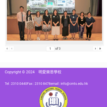
«
‹
›
»
of
3
Copyright © 2024
明愛樂恩學校
Tel : 2310 0440
Fax : 2310 8478
email : info@cmts.edu.hk