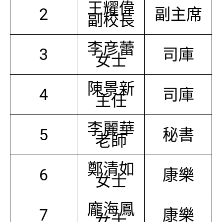
王耀偉
2
副主席
副校長
李彦蕾
3
司庫
女士
陳景新
4
司庫
主任
李麗華
5
秘書
老師
鄭清如
6
康樂
女士
龐海鳳
7
康樂
女士