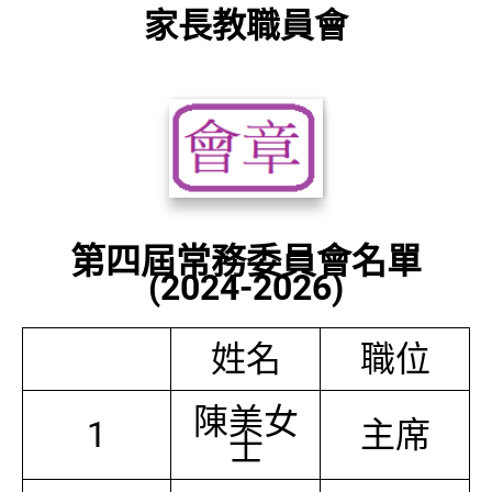
家長教職員會
第四屆常務委員會名單
(2024-2026)
姓名
職位
陳美女
1
主席
士