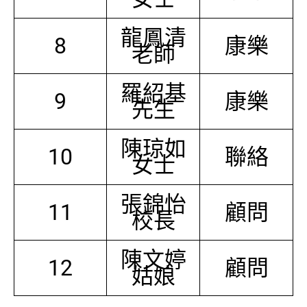
龍鳳清
8
康樂
老師
羅紹基
9
康樂
先生
陳琼如
10
聯絡
女士
張錦怡
11
顧問
校長
陳文婷
12
顧問
姑娘