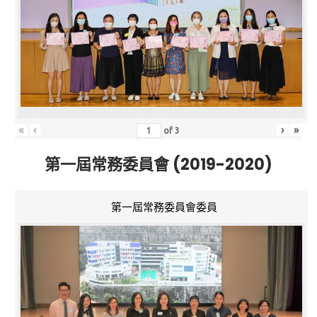
«
‹
›
»
of
3
第一屆常務委員會 (2019-2020)
第一屆常務委員會委員