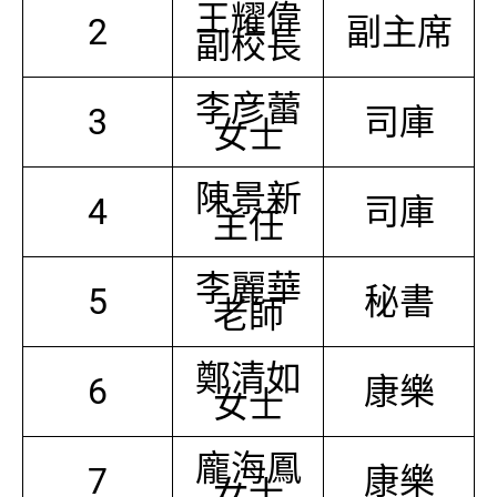
王耀偉
2
副主席
副校長
李彦蕾
3
司庫
女士
陳景新
4
司庫
主任
李麗華
5
秘書
老師
鄭清如
6
康樂
女士
龐海鳳
7
康樂
女士