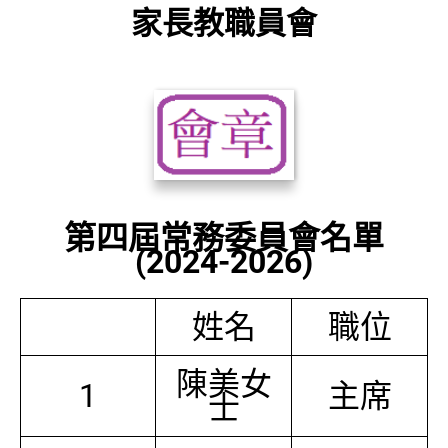
家長教職員會
第四屆常務委員會名單
(2024-2026)
姓名
職位
陳美女
1
主席
士