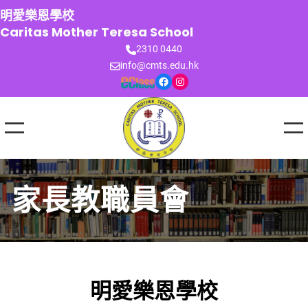
跳
明愛樂恩學校
至
Caritas Mother Teresa School
主
2310 0440
要
info@cmts.edu.hk
內
Facebook
Instagram
容
家長教職員會
明愛樂恩學校