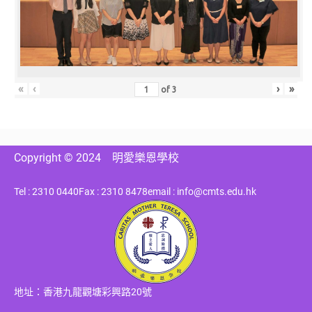
«
‹
›
»
of
3
Copyright © 2024
明愛樂恩學校
Tel : 2310 0440
Fax : 2310 8478
email : info@cmts.edu.hk
地址：香港九龍觀塘彩興路20號