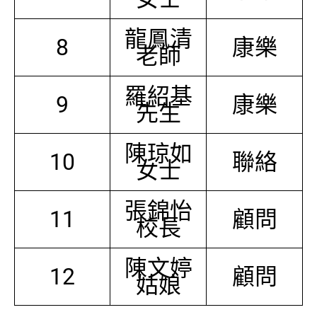
龍鳳清
8
康樂
老師
羅紹基
9
康樂
先生
陳琼如
10
聯絡
女士
張錦怡
11
顧問
校長
陳文婷
12
顧問
姑娘