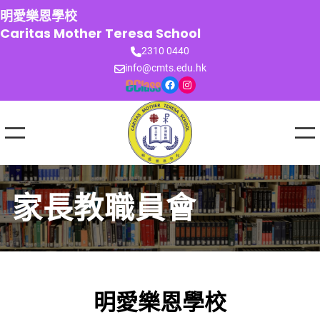
跳
明愛樂恩學校
至
Caritas Mother Teresa School
主
2310 0440
要
info@cmts.edu.hk
內
Facebook
Instagram
容
家長教職員會
明愛樂恩學校