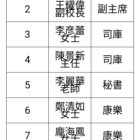
王耀偉
2
副主席
副校長
李彦蕾
3
司庫
女士
陳景新
4
司庫
主任
李麗華
5
秘書
老師
鄭清如
6
康樂
女士
龐海鳳
7
康樂
女士