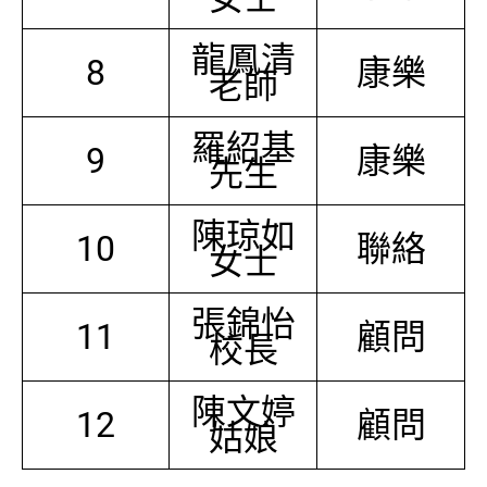
龍鳳清
8
康樂
老師
羅紹基
9
康樂
先生
陳琼如
10
聯絡
女士
張錦怡
11
顧問
校長
陳文婷
12
顧問
姑娘