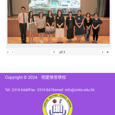
«
‹
›
»
of
3
Copyright © 2024
明愛樂恩學校
Tel : 2310 0440
Fax : 2310 8478
email : info@cmts.edu.hk