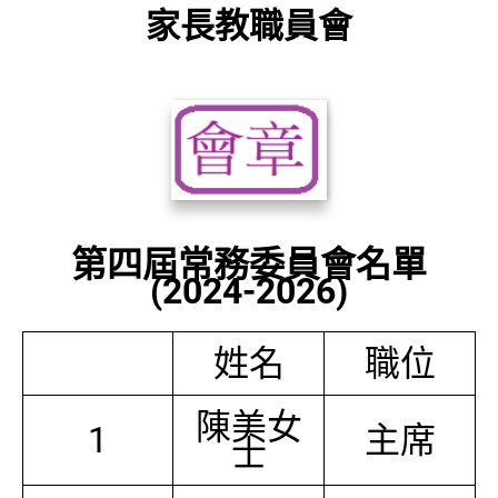
家長教職員會
第四屆常務委員會名單
(2024-2026)
姓名
職位
陳美女
1
主席
士