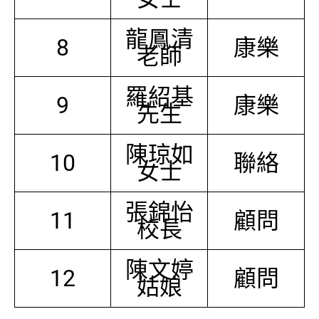
龍鳳清
8
康樂
老師
羅紹基
9
康樂
先生
陳琼如
10
聯絡
女士
張錦怡
11
顧問
校長
陳文婷
12
顧問
姑娘