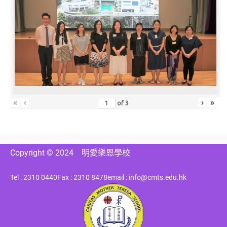
«
‹
›
»
of
3
Copyright © 2024
明愛樂恩學校
Tel : 2310 0440
Fax : 2310 8478
email : info@cmts.edu.hk