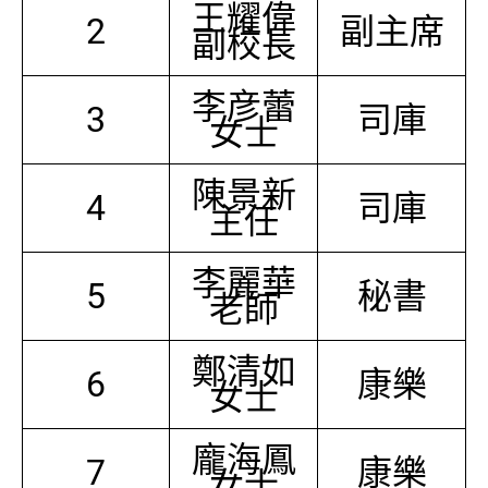
王耀偉
2
副主席
副校長
李彦蕾
3
司庫
女士
陳景新
4
司庫
主任
李麗華
5
秘書
老師
鄭清如
6
康樂
女士
龐海鳳
7
康樂
女士