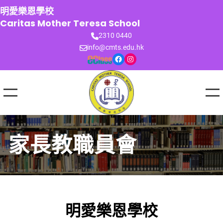
跳
明愛樂恩學校
至
Caritas Mother Teresa School
主
2310 0440
要
info@cmts.edu.hk
內
Facebook
Instagram
容
家長教職員會
明愛樂恩學校