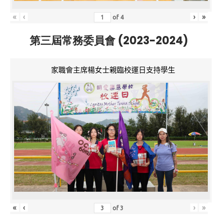
«
‹
›
»
of
4
第三屆常務委員會 (2023-2024)
家職會主席楊女士親臨校運日支持學生
«
‹
›
»
of
3