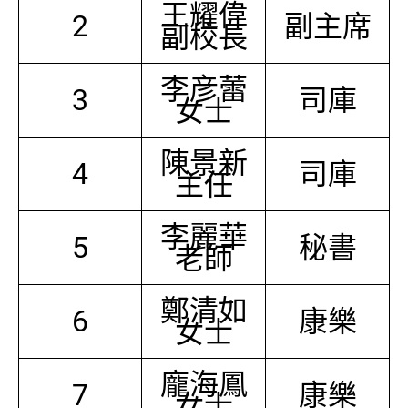
王耀偉
2
副主席
副校長
李彦蕾
3
司庫
女士
陳景新
4
司庫
主任
李麗華
5
秘書
老師
鄭清如
6
康樂
女士
龐海鳳
7
康樂
女士