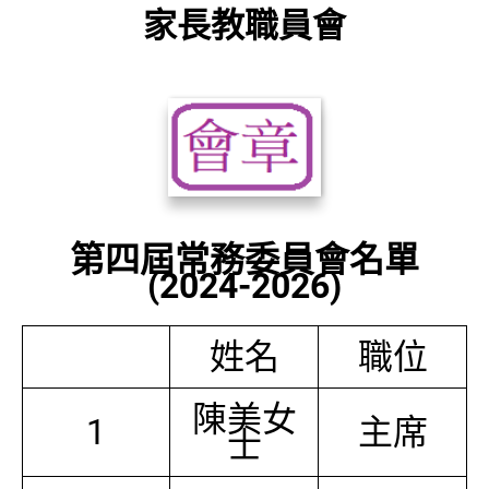
家長教職員會
第四屆常務委員會名單
(2024-2026)
姓名
職位
陳美女
1
主席
士