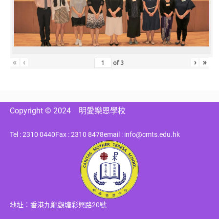
«
‹
›
»
of
3
Copyright © 2024
明愛樂恩學校
Tel : 2310 0440
Fax : 2310 8478
email : info@cmts.edu.hk
地址：香港九龍觀塘彩興路20號