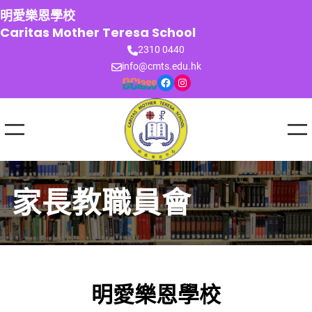
跳
明愛樂恩學校
至
Caritas Mother Teresa School
主
2310 0440
要
info@cmts.edu.hk
內
Facebook
Instagram
容
家長教職員會
明愛樂恩學校