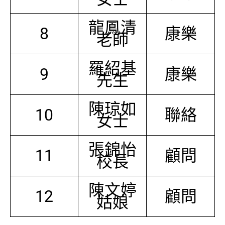
龍鳳清
8
康樂
老師
羅紹基
9
康樂
先生
陳琼如
10
聯絡
女士
張錦怡
11
顧問
校長
陳文婷
12
顧問
姑娘