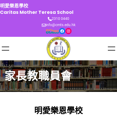
跳
明愛樂恩學校
至
Caritas Mother Teresa School
主
2310 0440
要
info@cmts.edu.hk
內
Facebook
Instagram
容
家長教職員會
明愛樂恩學校