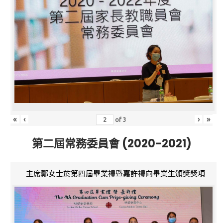
«
‹
›
»
of
3
第二屆常務委員會 (2020-2021)
主席鄭女士於第四屆畢業禮暨嘉許禮向畢業生頒獎獎項