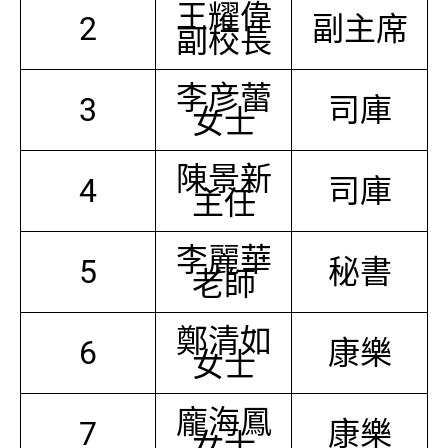
王耀偉
2
副主席
副校長
李彦蕾
3
司庫
女士
陳景新
4
司庫
主任
李麗華
5
秘書
老師
鄭清如
6
康樂
女士
龐海鳳
7
康樂
女士