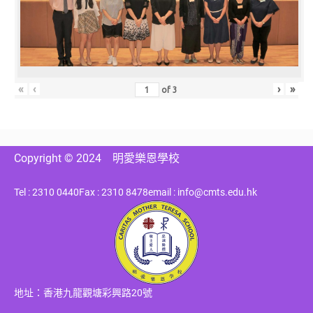
«
‹
›
»
of
3
Copyright © 2024
明愛樂恩學校
Tel : 2310 0440
Fax : 2310 8478
email : info@cmts.edu.hk
地址：香港九龍觀塘彩興路20號