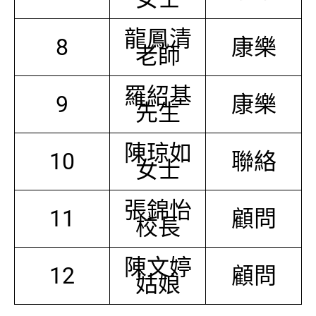
龍鳳清
8
康樂
老師
羅紹基
9
康樂
先生
陳琼如
10
聯絡
女士
張錦怡
11
顧問
校長
陳文婷
12
顧問
姑娘