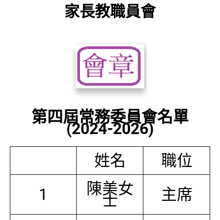
家長教職員會
第四屆常務委員會名單
(2024-2026)
姓名
職位
陳美女
1
主席
士