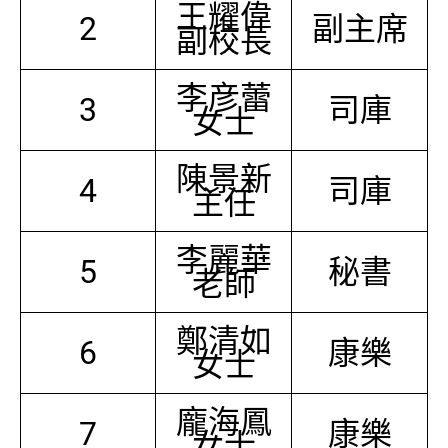
王耀偉
2
副主席
副校長
李彦蕾
3
司庫
女士
陳景新
4
司庫
主任
李麗華
5
秘書
老師
鄭清如
6
康樂
女士
龐海鳳
7
康樂
女士