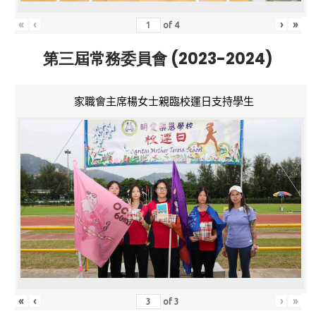
«
‹
›
»
of
4
第三屆常務委員會 (2023-2024)
家職會主席楊女士親臨校運日支持學生
«
‹
›
»
of
3