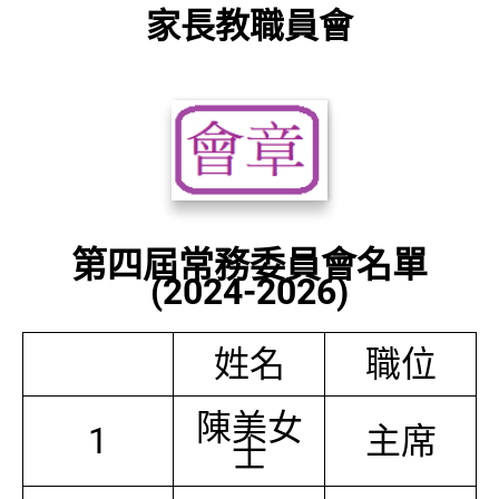
家長教職員會
第四屆常務委員會名單
(2024-2026)
姓名
職位
陳美女
1
主席
士