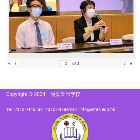
«
‹
›
»
of
3
Copyright © 2024
明愛樂恩學校
Tel : 2310 0440
Fax : 2310 8478
email : info@cmts.edu.hk