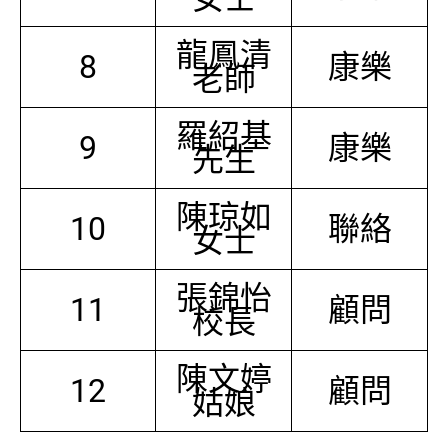
龍鳳清
8
康樂
老師
羅紹基
9
康樂
先生
陳琼如
10
聯絡
女士
張錦怡
11
顧問
校長
陳文婷
12
顧問
姑娘