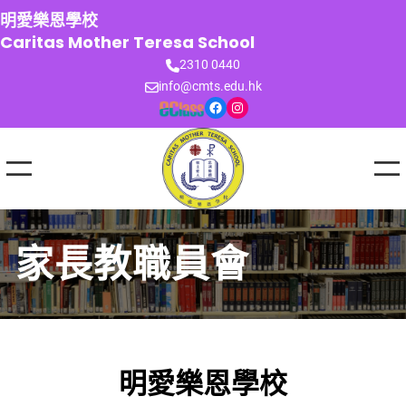
跳
明愛樂恩學校
至
Caritas Mother Teresa School
主
2310 0440
要
info@cmts.edu.hk
內
Facebook
Instagram
容
家長教職員會
明愛樂恩學校