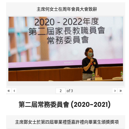
主席何女士在周年會員大會致辭
«
‹
›
»
of
3
第二屆常務委員會 (2020-2021)
主席鄭女士於第四屆畢業禮暨嘉許禮向畢業生頒獎獎項