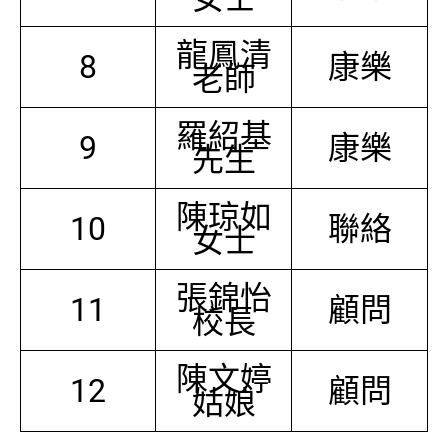
龍鳳清
8
康樂
老師
羅紹基
9
康樂
先生
陳琼如
10
聯絡
女士
張錦怡
11
顧問
校長
陳文婷
12
顧問
姑娘