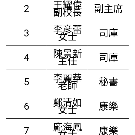
王耀偉
2
副主席
副校長
李彦蕾
3
司庫
女士
陳景新
4
司庫
主任
李麗華
5
秘書
老師
鄭清如
6
康樂
女士
龐海鳳
7
康樂
女士