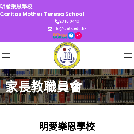
跳
明愛樂恩學校
至
Caritas Mother Teresa School
主
2310 0440
要
info@cmts.edu.hk
內
Facebook
Instagram
容
家長教職員會
明愛樂恩學校