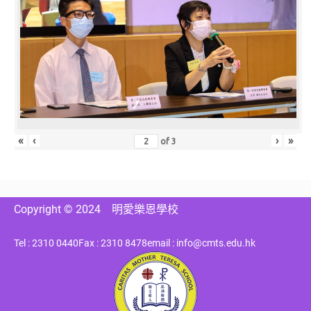
«
‹
›
»
of
3
Copyright © 2024
明愛樂恩學校
Tel : 2310 0440
Fax : 2310 8478
email : info@cmts.edu.hk