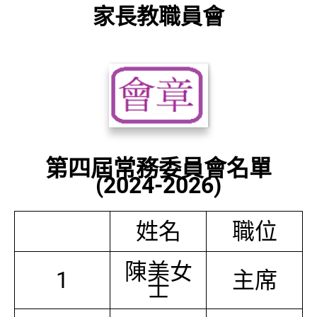
家長教職員會
第四屆常務委員會名單
(2024-2026)
姓名
職位
陳美女
1
主席
士