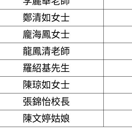
李麗華老師
鄭清如女士
龐海鳳女士
龍鳳清老師
羅紹基先生
陳琼如女士
張錦怡校長
陳文婷姑娘