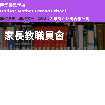
跳
明愛樂恩學校
至
Caritas Mother Teresa School
主
學校資料
學校文件
課程
入學簡介
外間合作計劃
要
內
容
家長教職員會