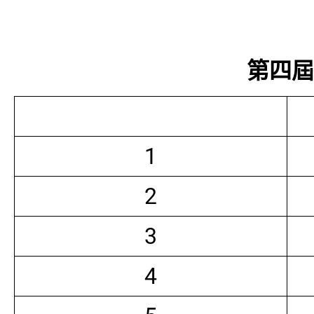
第四屆常
1
2
3
4