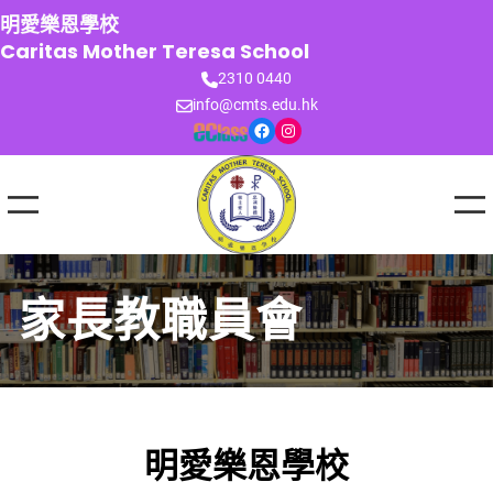
跳
明愛樂恩學校
至
Caritas Mother Teresa School
主
2310 0440
要
info@cmts.edu.hk
內
Facebook
Instagram
容
家長教職員會
明愛樂恩學校