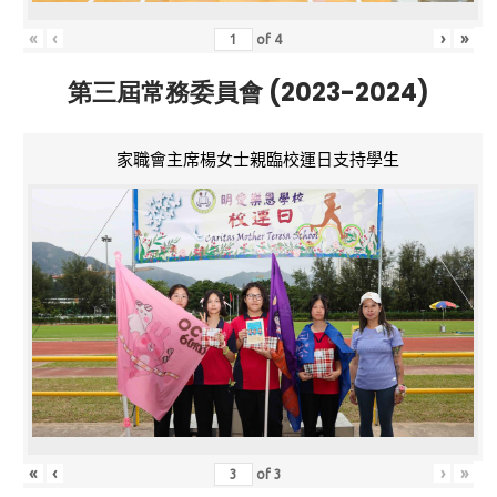
«
‹
›
»
of
4
第三屆常務委員會 (2023-2024)
家職會主席楊女士親臨校運日支持學生
«
‹
›
»
of
3