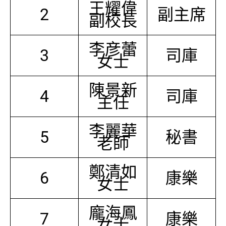
王耀偉
2
副主席
副校長
李彦蕾
3
司庫
女士
陳景新
4
司庫
主任
李麗華
5
秘書
老師
鄭清如
6
康樂
女士
龐海鳳
7
康樂
女士