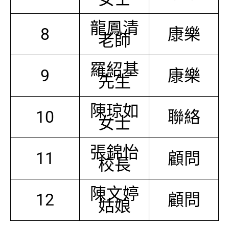
龍鳳清
8
康樂
老師
羅紹基
9
康樂
先生
陳琼如
10
聯絡
女士
張錦怡
11
顧問
校長
陳文婷
12
顧問
姑娘