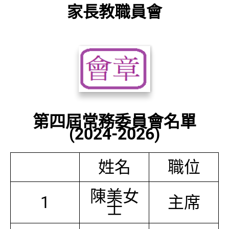
家長教職員會
第四屆常務委員會名單
(2024-2026)
姓名
職位
陳美女
1
主席
士