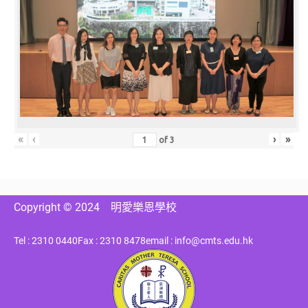
«
‹
›
»
of
3
Copyright © 2024
明愛樂恩學校
Tel : 2310 0440
Fax : 2310 8478
email : info@cmts.edu.hk